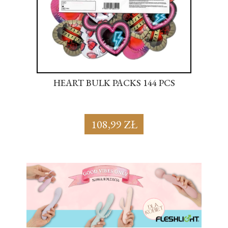
S
HEART BULK PACKS 144 PCS
SU
108,99 ZŁ