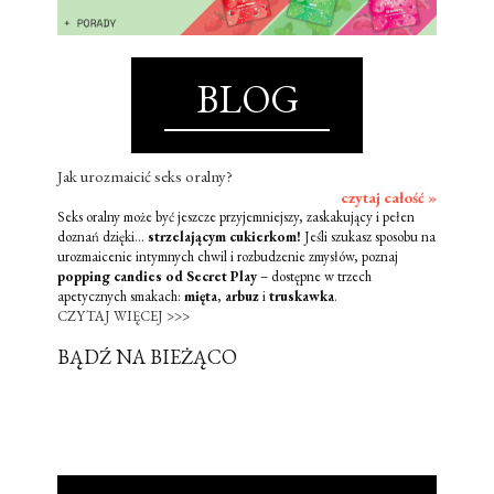
BLOG
Jak urozmaicić seks oralny?
czytaj całość »
Seks oralny może być jeszcze przyjemniejszy, zaskakujący i pełen
doznań dzięki...
strzelającym cukierkom!
Jeśli szukasz sposobu na
urozmaicenie intymnych chwil i rozbudzenie zmysłów, poznaj
popping candies od Secret Play
– dostępne w trzech
apetycznych smakach:
mięta
,
arbuz
i
truskawka
.
CZYTAJ WIĘCEJ >>>
BĄDŹ NA BIEŻĄCO