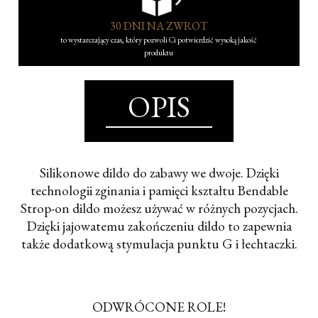
30 DNI NA ZWROT
to wystarczający czas, który pozwoli Ci potwierdzić wysoką jakość
produktu
OPIS
Silikonowe dildo do zabawy we dwoje. Dzięki
technologii zginania i pamięci kształtu Bendable
Strop-on dildo możesz używać w różnych pozycjach.
Dzięki jajowatemu zakończeniu dildo to zapewnia
także dodatkową stymulacja punktu G i łechtaczki.
ODWRÓCONE ROLE!