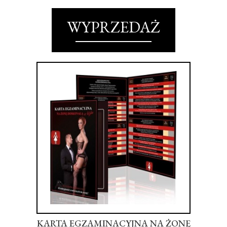
WYPRZEDAŻ
KARTA EGZAMINACYJNA NA ŻONĘ
Ż