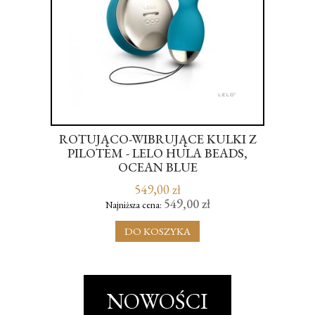
ROTUJĄCO-WIBRUJĄCE KULKI Z
R
A -
PILOTEM - LELO HULA BEADS,
OCEAN BLUE
549,00 zł
549,00 zł
Najniższa cena:
DO KOSZYKA
NOWOŚCI