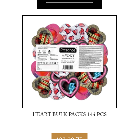
S
HEART BULK PACKS 144 PCS
SU