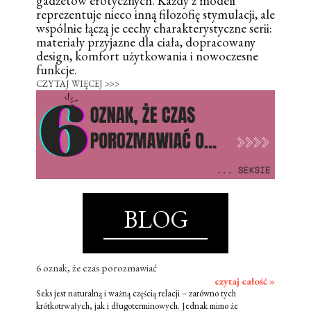
gadżetów erotycznych. Każdy z modeli
reprezentuje nieco inną filozofię stymulacji, ale
wspólnie łączą je cechy charakterystyczne serii:
materiały przyjazne dla ciała, dopracowany
design, komfort użytkowania i nowoczesne
funkcje.
CZYTAJ WIĘCEJ >>>
BLOG
6 oznak, że czas porozmawiać
czytaj całość »
Seks jest naturalną i ważną częścią relacji – zarówno tych
krótkotrwałych, jak i długoterminowych. Jednak mimo że