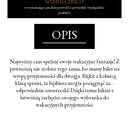
30 DNI NA ZWROT
to wystarczający czas, który pozwoli Ci potwierdzić wysoką jakość
produktu
OPIS
Najwyższy czas spełnić swoje wakacyjne fantazje! Z
pewnością nie zrobisz tego sama, bo mamy bilet na
wyspę przyjemności dla dwojga. Błękit z kobiecą
klasą sprawi, że będziesz mogła pociągnąć za…
odpowiednie sznureczki! Dzięki temu bikini z
łatwością zachęcisz swojego wybranka do
wakacyjnych przyjemności.