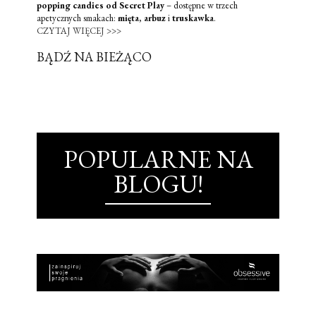
popping candies od Secret Play
– dostępne w trzech
apetycznych smakach:
mięta
,
arbuz
i
truskawka
.
CZYTAJ WIĘCEJ >>>
BĄDŹ NA BIEŻĄCO
POPULARNE NA
BLOGU!