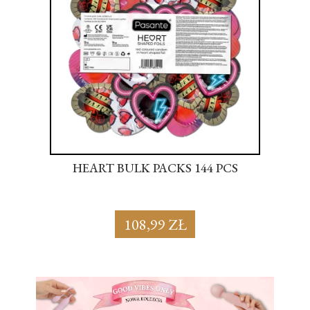
S
HEART BULK PACKS 144 PCS
SU
108,99 ZŁ