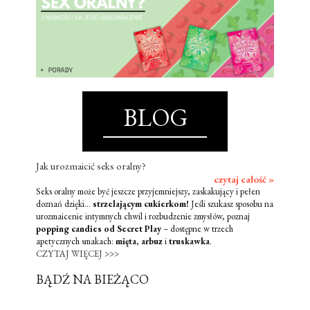
BLOG
Jak urozmaicić seks oralny?
czytaj całość »
Seks oralny może być jeszcze przyjemniejszy, zaskakujący i pełen
doznań dzięki...
strzelającym cukierkom!
Jeśli szukasz sposobu na
urozmaicenie intymnych chwil i rozbudzenie zmysłów, poznaj
popping candies od Secret Play
– dostępne w trzech
apetycznych smakach:
mięta
,
arbuz
i
truskawka
.
CZYTAJ WIĘCEJ >>>
BĄDŹ NA BIEŻĄCO