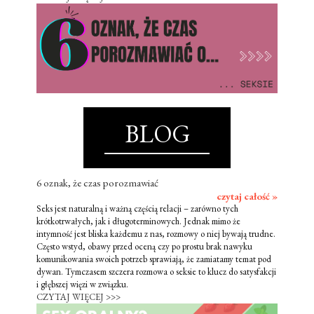
BLOG
6 oznak, że czas porozmawiać
czytaj całość »
Seks jest naturalną i ważną częścią relacji – zarówno tych
krótkotrwałych, jak i długoterminowych. Jednak mimo że
intymność jest bliska każdemu z nas, rozmowy o niej bywają trudne.
Często wstyd, obawy przed oceną czy po prostu brak nawyku
komunikowania swoich potrzeb sprawiają, że zamiatamy temat pod
dywan. Tymczasem szczera rozmowa o seksie to klucz do satysfakcji
i głębszej więzi w związku.
CZYTAJ WIĘCEJ >>>