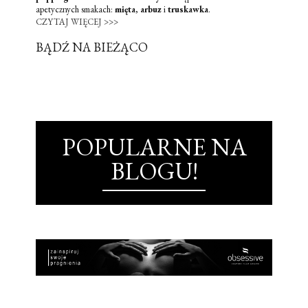
apetycznych smakach:
mięta
,
arbuz
i
truskawka
.
CZYTAJ WIĘCEJ >>>
BĄDŹ NA BIEŻĄCO
POPULARNE NA
BLOGU!