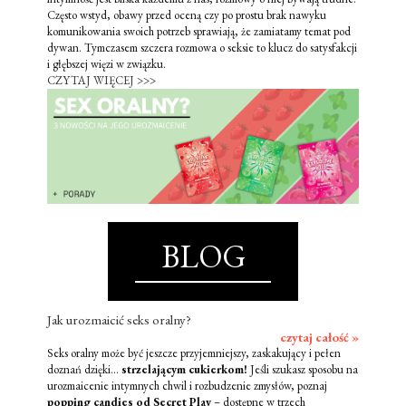
Często wstyd, obawy przed oceną czy po prostu brak nawyku
komunikowania swoich potrzeb sprawiają, że zamiatamy temat pod
dywan. Tymczasem szczera rozmowa o seksie to klucz do satysfakcji
i głębszej więzi w związku.
CZYTAJ WIĘCEJ >>>
BLOG
Jak urozmaicić seks oralny?
czytaj całość »
Seks oralny może być jeszcze przyjemniejszy, zaskakujący i pełen
doznań dzięki...
strzelającym cukierkom!
Jeśli szukasz sposobu na
urozmaicenie intymnych chwil i rozbudzenie zmysłów, poznaj
popping candies od Secret Play
– dostępne w trzech