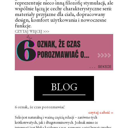
reprezentuje nieco inną filozofię stymulacji, ale
wspólnie łączą je cechy charakterystyczne serii:
materiały przyjazne dla ciała, dopracowany
design, komfort użytkowania i nowoczesne
funkcje.
CZYTAJ WIĘCEJ >>>
BLOG
6 oznak, że czas porozmawiać
czytaj całość »
Seks jest naturalną i ważną częścią relacji – zarówno tych
krótkotrwałych, jak i długoterminowych. Jednak mimo że
intymność jest bliska każdemu z nas, rozmowy o niej bywają trudne.