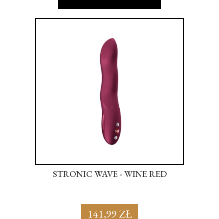
NK
STRONIC WAVE - WINE RED
S
141,99 ZŁ