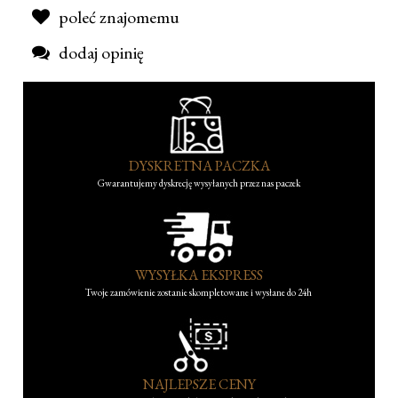
poleć znajomemu
dodaj opinię
DYSKRETNA PACZKA
Gwarantujemy dyskrecję wysyłanych przez nas paczek
WYSYŁKA EKSPRESS
Twoje zamówienie zostanie skompletowane i wysłane do 24h
NAJLEPSZE CENY