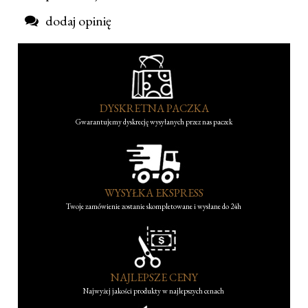
dodaj opinię
DYSKRETNA PACZKA
Gwarantujemy dyskrecję wysyłanych przez nas paczek
WYSYŁKA EKSPRESS
Twoje zamówienie zostanie skompletowane i wysłane do 24h
NAJLEPSZE CENY
Najwyżej jakości produkty w najlepszych cenach