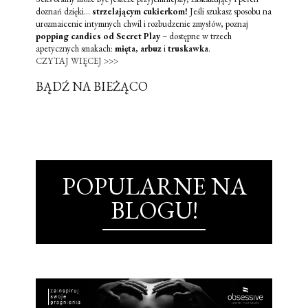
doznań dzięki...
strzelającym cukierkom!
Jeśli szukasz sposobu na
urozmaicenie intymnych chwil i rozbudzenie zmysłów, poznaj
popping candies od Secret Play
– dostępne w trzech
apetycznych smakach:
mięta
,
arbuz
i
truskawka
.
CZYTAJ WIĘCEJ >>>
BĄDŹ NA BIEŻĄCO
POPULARNE NA
BLOGU!