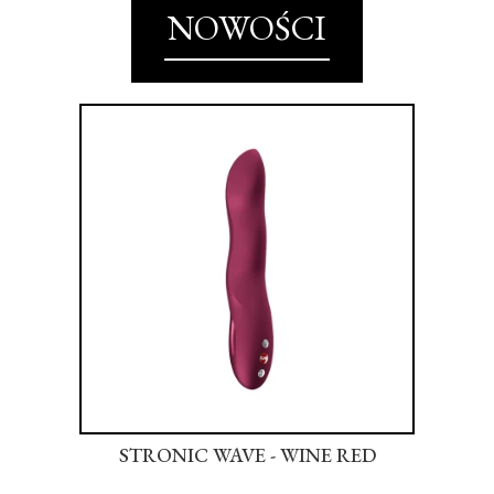
NOWOŚCI
NK
STRONIC WAVE - WINE RED
S