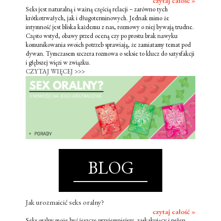
czytaj całość »
Seks jest naturalną i ważną częścią relacji – zarówno tych
krótkotrwałych, jak i długoterminowych. Jednak mimo że
intymność jest bliska każdemu z nas, rozmowy o niej bywają trudne.
Często wstyd, obawy przed oceną czy po prostu brak nawyku
komunikowania swoich potrzeb sprawiają, że zamiatamy temat pod
dywan. Tymczasem szczera rozmowa o seksie to klucz do satysfakcji
i głębszej więzi w związku.
CZYTAJ WIĘCEJ >>>
BLOG
Jak urozmaicić seks oralny?
czytaj całość »
Seks oralny może być jeszcze przyjemniejszy, zaskakujący i pełen