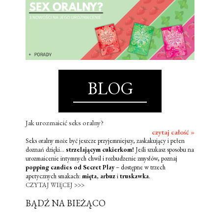
BLOG
Jak urozmaicić seks oralny?
czytaj całość »
Seks oralny może być jeszcze przyjemniejszy, zaskakujący i pełen
doznań dzięki...
strzelającym cukierkom!
Jeśli szukasz sposobu na
urozmaicenie intymnych chwil i rozbudzenie zmysłów, poznaj
popping candies od Secret Play
– dostępne w trzech
apetycznych smakach:
mięta
,
arbuz
i
truskawka
.
CZYTAJ WIĘCEJ >>>
BĄDŹ NA BIEŻĄCO