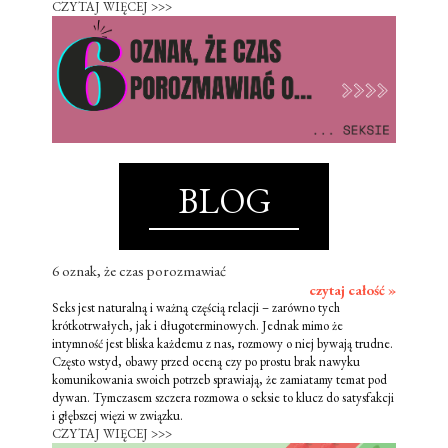
CZYTAJ WIĘCEJ >>>
BLOG
6 oznak, że czas porozmawiać
czytaj całość »
Seks jest naturalną i ważną częścią relacji – zarówno tych
krótkotrwałych, jak i długoterminowych. Jednak mimo że
intymność jest bliska każdemu z nas, rozmowy o niej bywają trudne.
Często wstyd, obawy przed oceną czy po prostu brak nawyku
komunikowania swoich potrzeb sprawiają, że zamiatamy temat pod
dywan. Tymczasem szczera rozmowa o seksie to klucz do satysfakcji
i głębszej więzi w związku.
CZYTAJ WIĘCEJ >>>