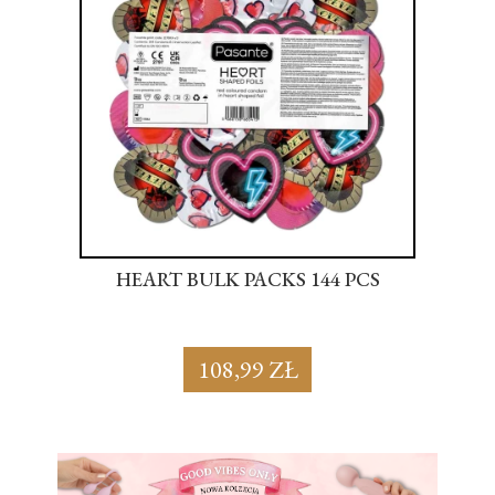
S
HEART BULK PACKS 144 PCS
SU
108,99 ZŁ