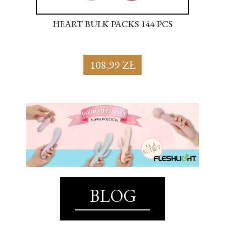
S
HEART BULK PACKS 144 PCS
SU
108,99 ZŁ
BLOG