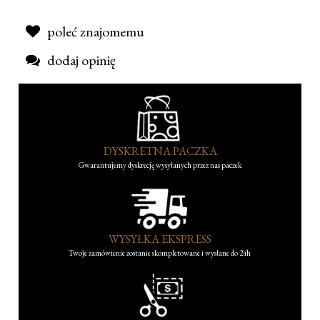
poleć znajomemu
dodaj opinię
DYSKRETNA PACZKA
Gwarantujemy dyskrecję wysyłanych przez nas paczek
WYSYŁKA EKSPRESS
Twoje zamówienie zostanie skompletowane i wysłane do 24h