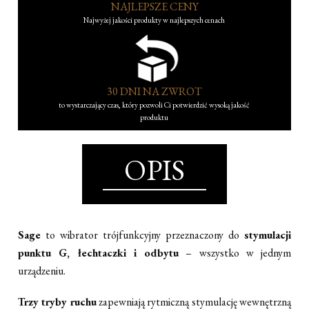
NAJLEPSZE CENY
Najwyżej jakości produkty w najlepszych cenach
30 DNI NA ZWROT
to wystarczający czas, który pozwoli Ci potwierdzić wysoką jakość
produktu
OPIS
Sage
to wibrator trójfunkcyjny przeznaczony do
stymulacji
punktu G, łechtaczki i odbytu
– wszystko w jednym
urządzeniu.
Trzy tryby ruchu
zapewniają rytmiczną stymulację wewnętrzną