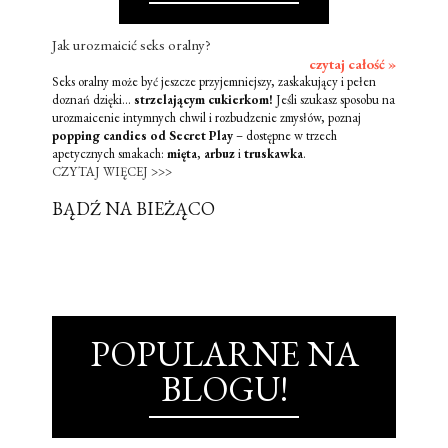
Jak urozmaicić seks oralny?
czytaj całość »
Seks oralny może być jeszcze przyjemniejszy, zaskakujący i pełen
doznań dzięki...
strzelającym cukierkom!
Jeśli szukasz sposobu na
urozmaicenie intymnych chwil i rozbudzenie zmysłów, poznaj
popping candies od Secret Play
– dostępne w trzech
apetycznych smakach:
mięta
,
arbuz
i
truskawka
.
CZYTAJ WIĘCEJ >>>
BĄDŹ NA BIEŻĄCO
POPULARNE NA
BLOGU!