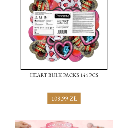
S
HEART BULK PACKS 144 PCS
SU
108,99 ZŁ