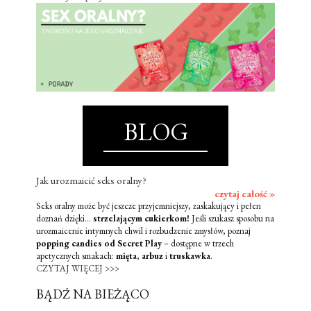
BLOG
Jak urozmaicić seks oralny?
czytaj całość »
Seks oralny może być jeszcze przyjemniejszy, zaskakujący i pełen
doznań dzięki...
strzelającym cukierkom!
Jeśli szukasz sposobu na
urozmaicenie intymnych chwil i rozbudzenie zmysłów, poznaj
popping candies od Secret Play
– dostępne w trzech
apetycznych smakach:
mięta
,
arbuz
i
truskawka
.
CZYTAJ WIĘCEJ >>>
BĄDŹ NA BIEŻĄCO