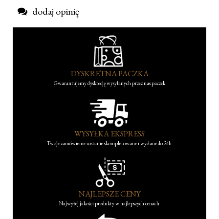
dodaj opinię
DYSKRETNA PACZKA
Gwarantujemy dyskrecję wysyłanych przez nas paczek
WYSYŁKA EKSPRESS
Twoje zamówienie zostanie skompletowane i wysłane do 24h
NAJLEPSZE CENY
Najwyżej jakości produkty w najlepszych cenach