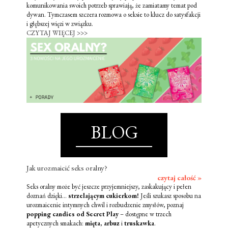
komunikowania swoich potrzeb sprawiają, że zamiatamy temat pod
dywan. Tymczasem szczera rozmowa o seksie to klucz do satysfakcji
i głębszej więzi w związku.
CZYTAJ WIĘCEJ >>>
BLOG
Jak urozmaicić seks oralny?
czytaj całość »
Seks oralny może być jeszcze przyjemniejszy, zaskakujący i pełen
doznań dzięki...
strzelającym cukierkom!
Jeśli szukasz sposobu na
urozmaicenie intymnych chwil i rozbudzenie zmysłów, poznaj
popping candies od Secret Play
– dostępne w trzech
apetycznych smakach:
mięta
,
arbuz
i
truskawka
.