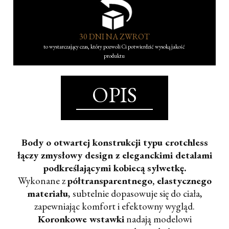
30 DNI NA ZWROT
to wystarczający czas, który pozwoli Ci potwierdzić wysoką jakość
produktu
OPIS
Body o otwartej konstrukcji typu crotchless
łączy zmysłowy design z eleganckimi detalami
podkreślającymi kobiecą sylwetkę.
Wykonane z
półtransparentnego, elastycznego
materiału
, subtelnie dopasowuje się do ciała,
zapewniając komfort i efektowny wygląd.
Koronkowe wstawki
nadają modelowi