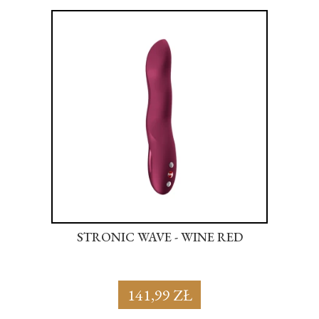
NK
STRONIC WAVE - WINE RED
S
141,99 ZŁ