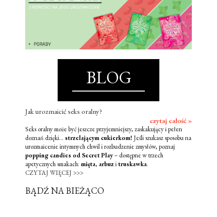
BLOG
Jak urozmaicić seks oralny?
czytaj całość »
Seks oralny może być jeszcze przyjemniejszy, zaskakujący i pełen
doznań dzięki...
strzelającym cukierkom!
Jeśli szukasz sposobu na
urozmaicenie intymnych chwil i rozbudzenie zmysłów, poznaj
popping candies od Secret Play
– dostępne w trzech
apetycznych smakach:
mięta
,
arbuz
i
truskawka
.
CZYTAJ WIĘCEJ >>>
BĄDŹ NA BIEŻĄCO