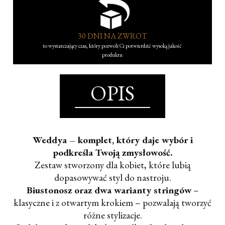
30 DNI NA ZWROT
to wystarczający czas, który pozwoli Ci potwierdzić wysoką jakość
produktu
OPIS
Weddya – komplet, który daje wybór i
podkreśla Twoją zmysłowość.
Zestaw stworzony dla kobiet, które lubią
dopasowywać styl do nastroju.
Biustonosz oraz dwa warianty stringów
–
klasyczne i z otwartym krokiem – pozwalają tworzyć
różne stylizacje.