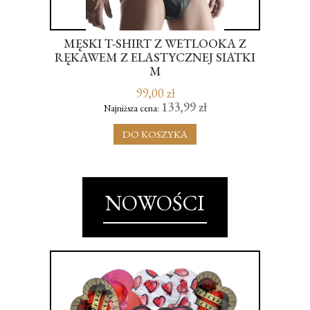
MĘSKI T-SHIRT Z WETLOOKA Z
MA
A -
RĘKAWEM Z ELASTYCZNEJ SIATKI
W
M
99,00 zł
133,99 zł
Najniższa cena:
DO KOSZYKA
NOWOŚCI