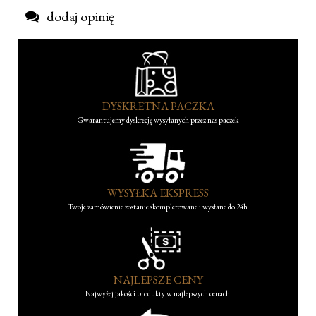
dodaj opinię
DYSKRETNA PACZKA
Gwarantujemy dyskrecję wysyłanych przez nas paczek
WYSYŁKA EKSPRESS
Twoje zamówienie zostanie skompletowane i wysłane do 24h
NAJLEPSZE CENY
Najwyżej jakości produkty w najlepszych cenach