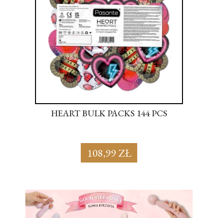
S
HEART BULK PACKS 144 PCS
SU
108,99 ZŁ