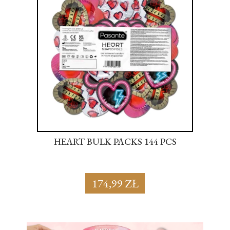
S
HEART BULK PACKS 144 PCS
SU
174,99 ZŁ