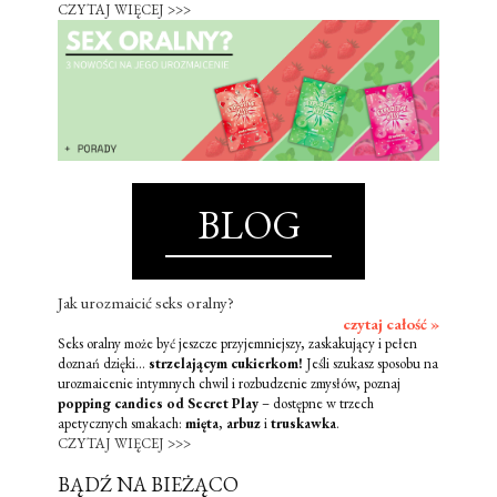
CZYTAJ WIĘCEJ >>>
BLOG
Jak urozmaicić seks oralny?
czytaj całość »
Seks oralny może być jeszcze przyjemniejszy, zaskakujący i pełen
doznań dzięki...
strzelającym cukierkom!
Jeśli szukasz sposobu na
urozmaicenie intymnych chwil i rozbudzenie zmysłów, poznaj
popping candies od Secret Play
– dostępne w trzech
apetycznych smakach:
mięta
,
arbuz
i
truskawka
.
CZYTAJ WIĘCEJ >>>
BĄDŹ NA BIEŻĄCO