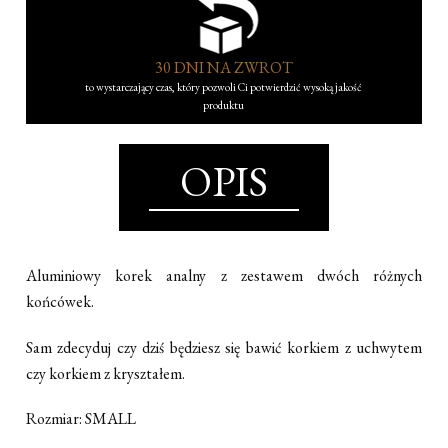
30 DNI NA ZWROT
to wystarczający czas, który pozwoli Ci potwierdzić wysoką jakość
produktu
OPIS
Aluminiowy korek analny z zestawem dwóch różnych
końcówek.
Sam zdecyduj czy dziś będziesz się bawić korkiem z uchwytem
czy korkiem z kryształem.
Rozmiar: SMALL