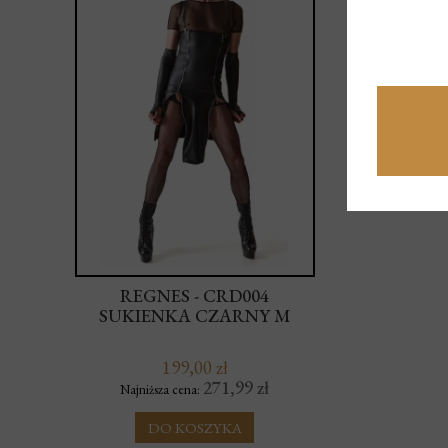
REGNES - CRD004
ZESTA
SUKIENKA CZARNY M
PLEASURE
T
199,00 zł
271,99 zł
Najniższa cena:
Najniższ
DO KOSZYKA
DO