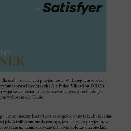
a dla osób szukających przyjemności. W dzisiejszym wpisie na
tymulatorowi Łechtaczki Air Pulse Vibration ORCA
ją wyjątkowe doznania dzięki zaawansowanej technologii i
szym wyborem dla Ciebie.
STRONIC OCEANIA - SOFT
STRONIC WAVE -
PINK
o ergonomiczny kształt jest zaprojektowany tak, aby idealnie
ej jakości
silikonu medycznego
, jest nie tylko przyjemny w
138,99 ZŁ
141,99 
 estetycznym, minimalistycznym białym kolorze z niebieskimi