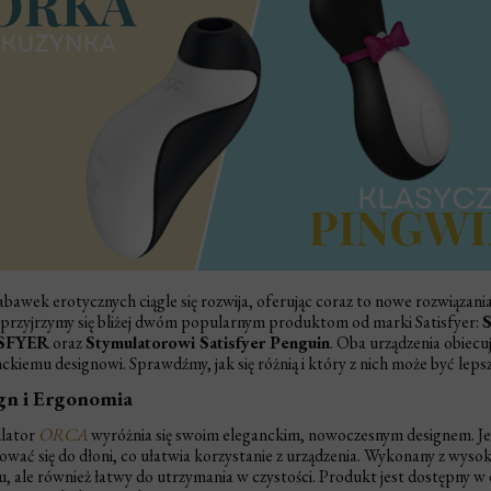
abawek erotycznych ciągle się rozwija, oferując coraz to nowe rozwiązani
 przyjrzymy się bliżej dwóm popularnym produktom od marki Satisfyer:
S
SFYER
oraz
Stymulatorowi Satisfyer Penguin
. Oba urządzenia obiecu
ckiemu designowi. Sprawdźmy, jak się różnią i który z nich może być lep
ING SIZE BULK
BLACK VELVET CLINIC
gn i Ergonomia
KS 144 PCS
PACKS 144 PCS
lator
ORCA
wyróżnia się swoim eleganckim, nowoczesnym designem. Jeg
wać się do dłoni, co ułatwia korzystanie z urządzenia. Wykonany z wysoki
44,99 ZŁ
117,99 ZŁ
, ale również łatwy do utrzymania w czystości. Produkt jest dostępny w