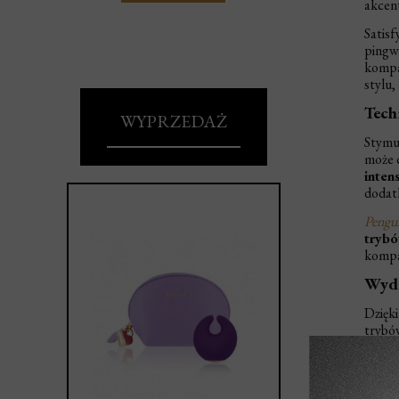
akcent
Satisf
pingw
kompak
stylu,
Tech
WYPRZEDAŻ
Stymu
może 
inten
dodat
Pengu
trybó
kompak
Wyd
Dzięki
trybów
ceniąc
Pengu
zróżni