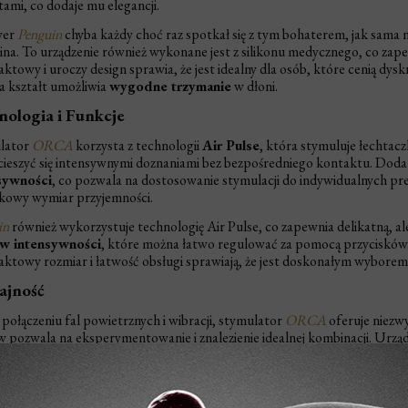
ami, co dodaje mu elegancji.
yer
Penguin
chyba każdy choć raz spotkał się z tym bohaterem, jak sam
ina. To urządzenie również wykonane jest z silikonu medycznego, co zap
towy i uroczy design sprawia, że jest idealny dla osób, które cenią dy
 a kształt umożliwia
wygodne trzymanie
w dłoni.
nologia i Funkcje
lator
ORCA
korzysta z technologii
Air Pulse
, która stymuluje łechtac
cieszyć się intensywnymi doznaniami bez bezpośredniego kontaktu. Doda
sywności
, co pozwala na dostosowanie stymulacji do indywidualnych pre
kowy wymiar przyjemności.
in
również wykorzystuje technologię Air Pulse, co zapewnia delikatną, al
w intensywności
, które można łatwo regulować za pomocą przycisków. 
towy rozmiar i łatwość obsługi sprawiają, że jest doskonałym wyborem d
ajność
 połączeniu fal powietrznych i wibracji, stymulator
ORCA
oferuje niezw
 pozwala na eksperymentowanie i znalezienie idealnej kombinacji. Urządz
ych dyskrecję.
in
, mimo braku funkcji wibracji, jest bardzo skuteczny dzięki technologii 
cowane doznania, od delikatnej stymulacji po intensywne doznania. Dzię