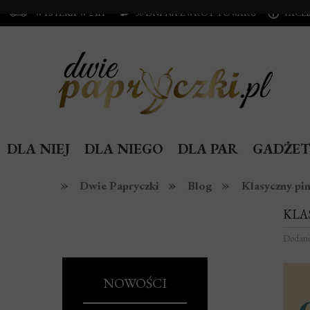
WYSYŁKA W 24H
30 DNI NA ZWROT TOWARU
FACE
DLA NIEJ
DLA NIEGO
DLA PAR
GADŻET
»
»
»
Dwie Papryczki
Blog
Klasyczny pi
KLA
Dodan
NOWOŚCI