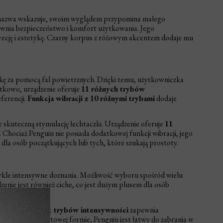
a nazwa wskazuje, swoim wyglądem przypomina małego
ewnia bezpieczeństwo i komfort użytkowania. Jego
skrecję i estetykę. Czarny korpus z różowym akcentem dodaje mu
zkę za pomocą fal powietrznych. Dzięki temu, użytkowniczka
tkowo, urządzenie oferuje
11 różnych trybów
ferencji.
Funkcja wibracji z 10 różnymi trybami
dodaje
e skuteczną stymulację łechtaczki. Urządzenie oferuje
11
Chociaż Penguin nie posiada dodatkowej funkcji wibracji, jego
la osób początkujących lub tych, które szukają prostoty.
ykle intensywne doznania. Możliwość wyboru spośród wielu
enie jest również ciche, co jest dużym plusem dla osób
Air Pulse. Jego
11 trybów intensywności
zapewnia
ki swojej kompaktowej formie, Penguin jest łatwy do zabrania w