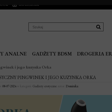
BOOK
INSTAGRAM
Y ANALNE
GADŻETY BDSM
DROGERIA E
ngwinek i jego kuzynka Orka
SYCZNY PINGWINEK I JEGO KUZYNKA ORKA
o:
08-07-2024
w kategorii:
Gadżety erotyczne
autor:
Dominika