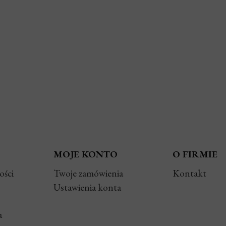
BEZDOTYKOWY
STYMULATOR
ANT NA BAZIE
ŁECHTACZKI - SATISFYER
LOESEM - LOVELY
PENGUIN
LOE VERA 150 ML
127,99 ZŁ
MOJE KONTO
O FIRMIE
ości
Twoje zamówienia
Kontakt
Ustawienia konta
a