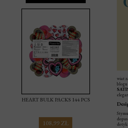
wiat z
blogu
SATI
elegan
44
HEART BULK PACKS 144 PCS
SUPER K
Desi
PAC
Stymu
dopaso
108,99 ZŁ
1
dotyku