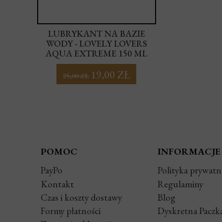
KO
LUBRYKANT NA BAZIE
Ą -
WODY - LOVELY LOVERS
LUBRYK
AQUA EXTREME 150 ML
WODY Z A
LOVERS A
19,00 ZŁ
25,00 ZŁ
POMOC
INFORMACJE
PayPo
Polityka prywatn
Kontakt
Regulaminy
Czas i koszty dostawy
Blog
Formy płatności
Dyskretna Paczk