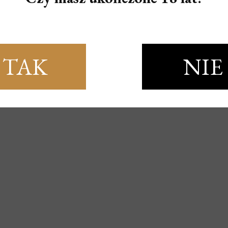
TAK
NIE
W DLA PAR -
SPRAY OPÓŹNIAJĄCY
 BOX LET'S PLAY
WYTRYSK STUD DELAY
OGETHER
SPRAY (15ML)
139,00 zł
35,00 zł
159,00 zł
49,00 zł
a cena:
Najniższa cena:
 KOSZYKA
DO KOSZYKA