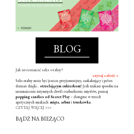
BLOG
Jak urozmaicić seks oralny?
czytaj całość »
Seks oralny może być jeszcze przyjemniejszy, zaskakujący i pełen
doznań dzięki...
strzelającym cukierkom!
Jeśli szukasz sposobu na
urozmaicenie intymnych chwil i rozbudzenie zmysłów, poznaj
popping candies od Secret Play
– dostępne w trzech
apetycznych smakach:
mięta
,
arbuz
i
truskawka
.
CZYTAJ WIĘCEJ >>>
BĄDŹ NA BIEŻĄCO