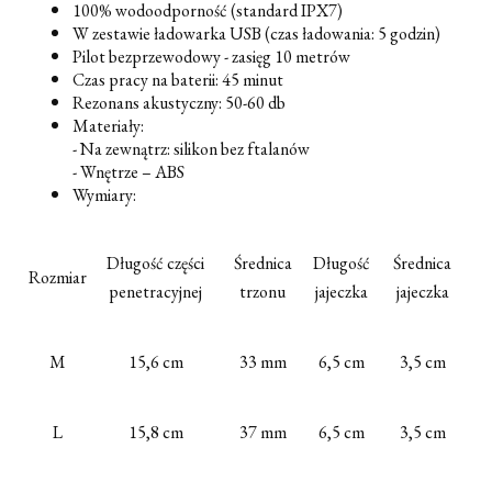
100% wodoodporność (standard IPX7)
W zestawie ładowarka USB (czas ładowania: 5 godzin)
Pilot bezprzewodowy - zasięg 10 metrów
Czas pracy na baterii: 45 minut
Rezonans akustyczny: 50-60 db
Materiały:
- Na zewnątrz: silikon bez ftalanów
- Wnętrze – ABS
Wymiary:
Długość części
Średnica
Długość
Średnica
Rozmiar
penetracyjnej
trzonu
jajeczka
jajeczka
M
15,6 cm
33 mm
6,5 cm
3,5 cm
L
15,8 cm
37 mm
6,5 cm
3,5 cm