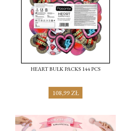
S
HEART BULK PACKS 144 PCS
SU
108,99 ZŁ