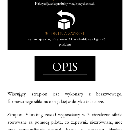
Najwyżej jakości produkty w najlepszych cenach
30 DNI NA ZWROT
to wystarczający czas, który pozwoli Ci potwierdzić wysoką jakość
produktu
OPIS
Wibrujący strap-on jest wykonany z bezszwowego,
formowanego silikonu o miękkiej w dotyku teksturze.
Strap-on Vibrating został wyposażony w 3 niezależne silniki
sterowane za pomocą pilota, co zapewnia niezrównaną moc
oraz personalizację doznań. Łatwy w noszeniu, idealnie