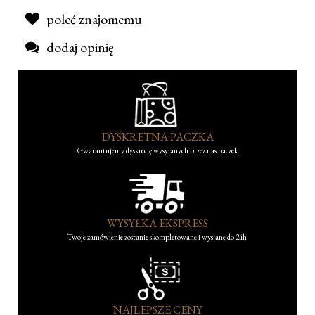
poleć znajomemu
dodaj opinię
DYSKRETNA PACZKA
Gwarantujemy dyskrecję wysyłanych przez nas paczek
WYSYŁKA EKSPRESS
Twoje zamówienie zostanie skompletowane i wysłane do 24h
NAJLEPSZE CENY