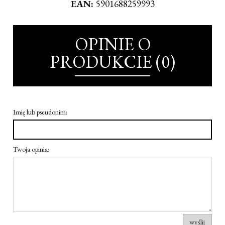
EAN:
5901688259993
OPINIE O
PRODUKCIE (0)
Imię lub pseudonim:
Twoja opinia:
wyślij