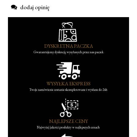
dodaj opinię
DYSKRETNA PACZKA
Gwarantujemy dyskrecję wysyłanych przez nas paczek
WYSYŁKA EKSPRESS
Twoje zamówienie zostanie skompletowane i wysłane do 24h
NAJLEPSZE CENY
Najwyżej jakości produkty w najlepszych cenach