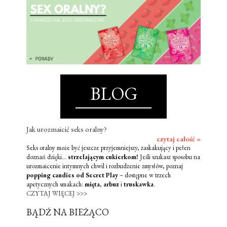
BLOG
Jak urozmaicić seks oralny?
czytaj całość »
Seks oralny może być jeszcze przyjemniejszy, zaskakujący i pełen
doznań dzięki...
strzelającym cukierkom!
Jeśli szukasz sposobu na
urozmaicenie intymnych chwil i rozbudzenie zmysłów, poznaj
popping candies od Secret Play
– dostępne w trzech
apetycznych smakach:
mięta
,
arbuz
i
truskawka
.
CZYTAJ WIĘCEJ >>>
BĄDŹ NA BIEŻĄCO