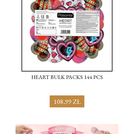
S
HEART BULK PACKS 144 PCS
SU
108,99 ZŁ