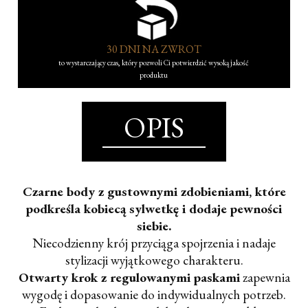
30 DNI NA ZWROT
to wystarczający czas, który pozwoli Ci potwierdzić wysoką jakość
produktu
OPIS
Czarne body z gustownymi zdobieniami, które
podkreśla kobiecą sylwetkę i dodaje pewności
siebie.
Niecodzienny krój przyciąga spojrzenia i nadaje
stylizacji wyjątkowego charakteru.
Otwarty krok z regulowanymi paskami
zapewnia
wygodę i dopasowanie do indywidualnych potrzeb.