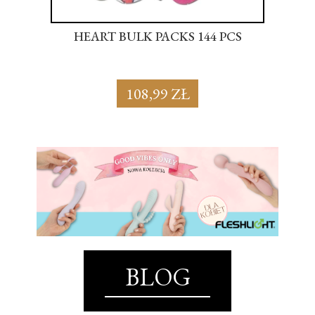
S
HEART BULK PACKS 144 PCS
SU
108,99 ZŁ
BLOG