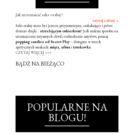
Jak urozmaicić seks oralny?
czytaj całość »
Seks oralny może być jeszcze przyjemniejszy, zaskakujący i pełen
doznań dzięki...
strzelającym cukierkom!
Jeśli szukasz sposobu na
urozmaicenie intymnych chwil i rozbudzenie zmysłów, poznaj
popping candies od Secret Play
– dostępne w trzech
apetycznych smakach:
mięta
,
arbuz
i
truskawka
.
CZYTAJ WIĘCEJ >>>
BĄDŹ NA BIEŻĄCO
POPULARNE NA
BLOGU!