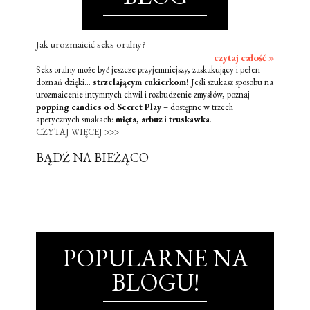
Jak urozmaicić seks oralny?
czytaj całość »
Seks oralny może być jeszcze przyjemniejszy, zaskakujący i pełen
doznań dzięki...
strzelającym cukierkom!
Jeśli szukasz sposobu na
urozmaicenie intymnych chwil i rozbudzenie zmysłów, poznaj
popping candies od Secret Play
– dostępne w trzech
apetycznych smakach:
mięta
,
arbuz
i
truskawka
.
CZYTAJ WIĘCEJ >>>
BĄDŹ NA BIEŻĄCO
POPULARNE NA
BLOGU!