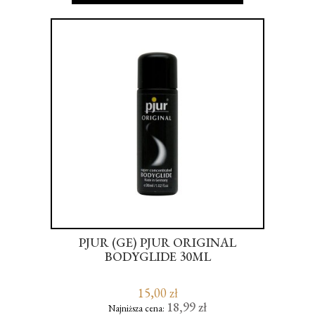
PJUR (GE) PJUR ORIGINAL
R
H
BODYGLIDE 30ML
PIL
15,00 zł
18,99 zł
Najniższa cena: