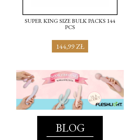
SUPER KING SIZE BULK PACKS 144
BL
PCS
144,99 ZŁ
BLOG