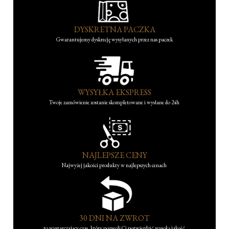
DYSKRETNA PACZKA
Gwarantujemy dyskrecję wysyłanych przez nas paczek
WYSYŁKA EKSPRESS
Twoje zamówienie zostanie skompletowane i wysłane do 24h
NAJLEPSZE CENY
Najwyżej jakości produkty w najlepszych cenach
30 DNI NA ZWROT
to wystarczający czas, który pozwoli Ci potwierdzić wysoką jakość