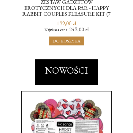
ZESTAW GADŻETÓW
AL
AVE
EROTYCZNYCH DLA PAR - HAPPY
A
RABBIT COUPLES PLEASURE KIT (7
W
PIECE)
199,00 zł
249,00 zł
Najniższa cena:
DO KOSZYKA
NOWOŚCI