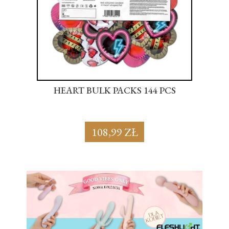
S
HEART BULK PACKS 144 PCS
SU
108,99 ZŁ