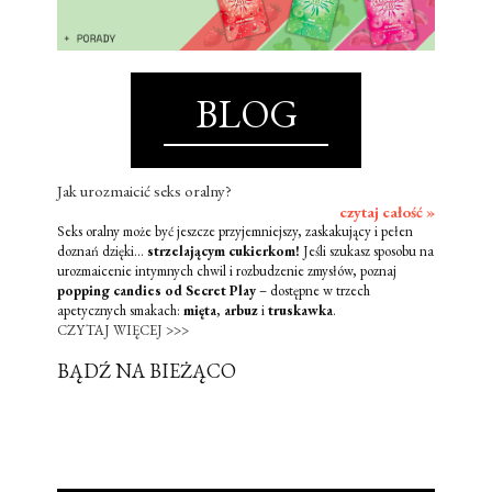
BLOG
Jak urozmaicić seks oralny?
czytaj całość »
Seks oralny może być jeszcze przyjemniejszy, zaskakujący i pełen
doznań dzięki...
strzelającym cukierkom!
Jeśli szukasz sposobu na
urozmaicenie intymnych chwil i rozbudzenie zmysłów, poznaj
popping candies od Secret Play
– dostępne w trzech
apetycznych smakach:
mięta
,
arbuz
i
truskawka
.
CZYTAJ WIĘCEJ >>>
BĄDŹ NA BIEŻĄCO