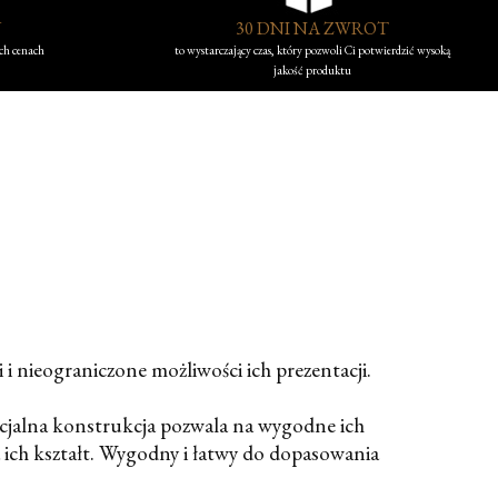
Y
30 DNI NA ZWROT
ych cenach
to wystarczający czas, który pozwoli Ci potwierdzić wysoką
jakość produktu
 nieograniczone możliwości ich prezentacji.
ecjalna konstrukcja pozwala na wygodne ich
 ich kształt. Wygodny i łatwy do dopasowania