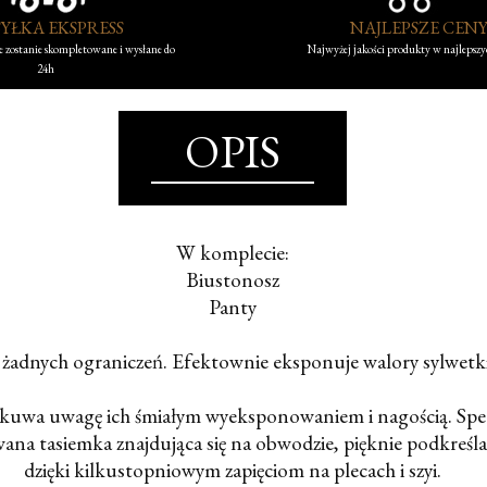
YŁKA EKSPRESS
NAJLEPSZE CEN
 zostanie skompletowane i wysłane do
Najwyżej jakości produkty w najlepsz
24h
OPIS
W komplecie:
Biustonosz
Panty
żadnych ograniczeń. Efektownie eksponuje walory sylwetki i
rzykuwa uwagę ich śmiałym wyeksponowaniem i nagością. Sp
na tasiemka znajdująca się na obwodzie, pięknie podkreśla
dzięki kilkustopniowym zapięciom na plecach i szyi.