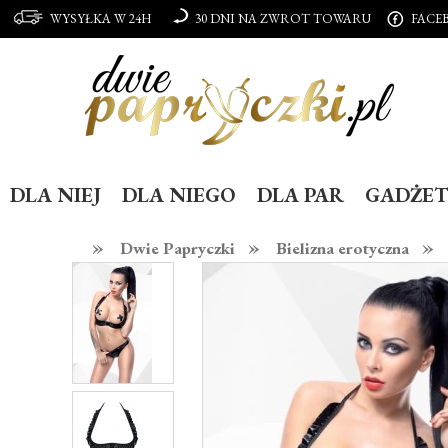
WYSYŁKA W 24H
30 DNI NA ZWROT TOWARU
FACE
DLA NIEJ
DLA NIEGO
DLA PAR
GADŻET
»
»
»
Dwie Papryczki
Bielizna erotyczna