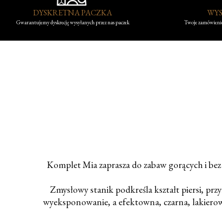
DYSKRETNA PACZKA
WYS
Gwarantujemy dyskrecję wysyłanych przez nas paczek
Twoje zamówienie
Komplet Mia zaprasza do zabaw gorących i bez 
Zmysłowy stanik podkreśla kształt piersi, p
wyeksponowanie, a efektowna, czarna, lakierowa