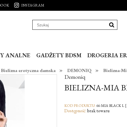
BOOK
INSTAGRAM
Y ANALNE
GADŻETY BDSM
DROGERIA E
»
»
Bielizna erotyczna damska
DEMONIQ
Bielizna-Mi
Demoniq
BIELIZNA-MIA B
KOD PRODUKTU:
66-MIA BLACK L [1
Dostępność:
brak towaru