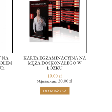
 NA
KARTA EGZAMINACYJNA NA
ZE
NOLEM
MĘŻA DOSKONAŁEGO W
ERO
UR
ŁÓŻKU
INDIS
L
A
10,00 zł
20,00 zł
Najniższa cena:
DO KOSZYKA