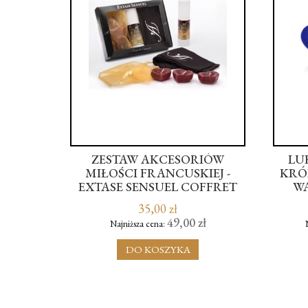
KIENKA
ZESTAW AKCESORIÓW
LU
MIŁOŚCI FRANCUSKIEJ -
KRÓL
EXTASE SENSUEL COFFRET
WA
ORALE PASSION
35,00 zł
zł
49,00 zł
Najniższa cena:
DO KOSZYKA