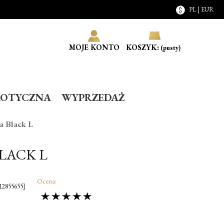
PL | EUR
MOJE KONTO
KOSZYK:
(pusty)
ROTYCZNA
WYPRZEDAŻ
a Black L
LACK L
Ocena:
2855655]