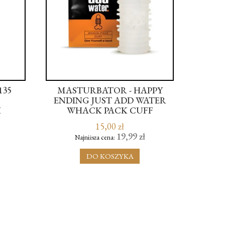
135
MASTURBATOR - HAPPY
WIB
ENDING JUST ADD WATER
MARC 
H
WHACK PACK CUFF
L
15,00 zł
19,99 zł
Najniższa cena:
N
DO KOSZYKA