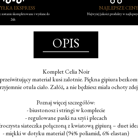
YŁKA EKSPRESS
NAJLEPSZE CEN
 zostanie skompletowane i wysłane do
Najwyżej jakości produkty w najlepsz
24h
OPIS
Komplet Celia Noir
rześwitujący materiał kusi zalotnie. Piękna gipiura bezko
rzyjemnie otula ciało. Załóż, a nie będziesz miała ochoty zd
Poznaj więcej szczegółów:
- biustonosz i stringi w komplecie
- regulowane paski na szyi i plecach
źroczysta siateczka połączoną z kwiatową gipiurą – duet ide
- miękki w dotyku materiał (94% poliamid, 6% elastan)