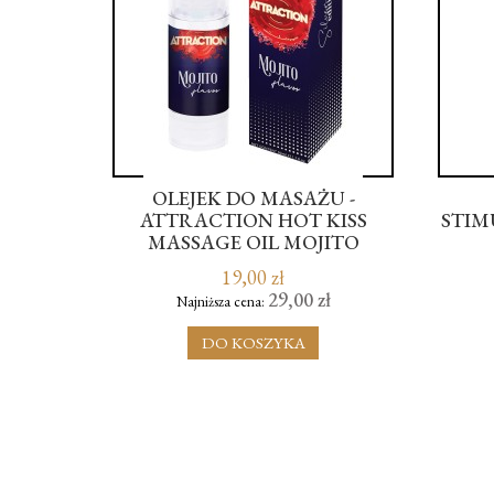
W BDSM
OLEJEK DO MASAŻU -
YSET
ATTRACTION HOT KISS
STIM
MASSAGE OIL MOJITO
FLAVOR 50ML
19,00 zł
zł
29,00 zł
Najniższa cena:
DO KOSZYKA