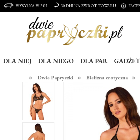
WYSYŁKA W 24H
30 DNI NA ZWROT TOWARU
FACE
DLA NIEJ
DLA NIEGO
DLA PAR
GADŻET
»
»
»
Dwie Papryczki
Bielizna erotyczna