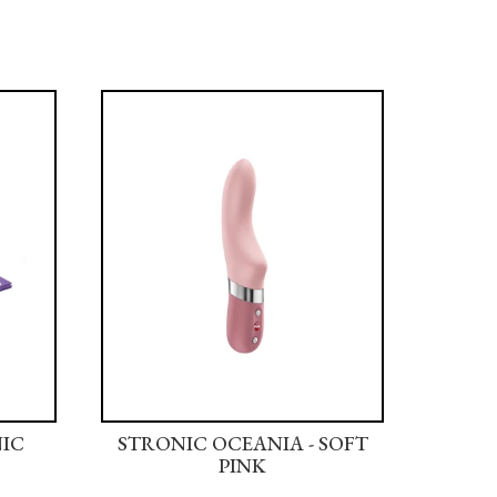
NIC
STRONIC OCEANIA - SOFT
STRON
PINK