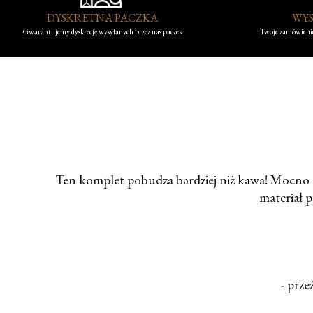
DYSKRETNA PACZKA
WYS
Gwarantujemy dyskrecję wysyłanych przez nas paczek
Twoje zamówienie
Ten komplet pobudza bardziej niż kawa! Mocno p
materiał p
- prze