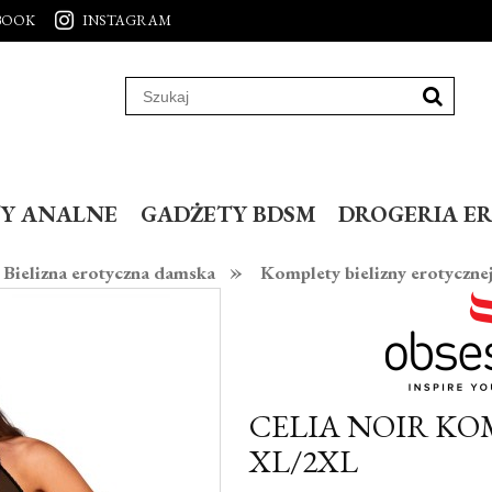
BOOK
INSTAGRAM
Y ANALNE
GADŻETY BDSM
DROGERIA E
»
Bielizna erotyczna damska
Komplety bielizny erotyczne
CELIA NOIR KO
XL/2XL