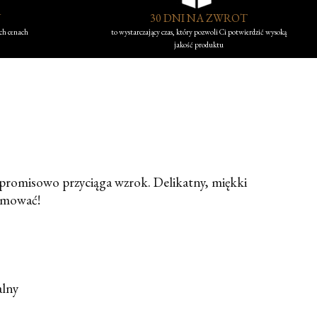
Y
30 DNI NA ZWROT
ych cenach
to wystarczający czas, który pozwoli Ci potwierdzić wysoką
jakość produktu
mpromisowo przyciąga wzrok. Delikatny, miękki
ejmować!
alny