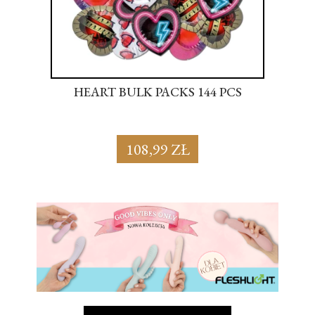
S
HEART BULK PACKS 144 PCS
SU
108,99 ZŁ