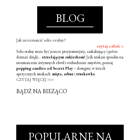
BLOG
Jak urozmaicić seks oralny?
czytaj całość »
Seks oralny może być jeszcze przyjemniejszy, zaskakujący i pełen
doznań dzięki...
strzelającym cukierkom!
Jeśli szukasz sposobu na
urozmaicenie intymnych chwil i rozbudzenie zmysłów, poznaj
popping candies od Secret Play
– dostępne w trzech
apetycznych smakach:
mięta
,
arbuz
i
truskawka
.
CZYTAJ WIĘCEJ >>>
BĄDŹ NA BIEŻĄCO
POPULARNE NA