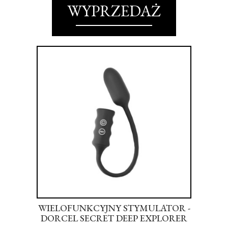
WYPRZEDAŻ
WIELOFUNKCYJNY STYMULATOR -
ING
DORCEL SECRET DEEP EXPLORER
KR
ACK