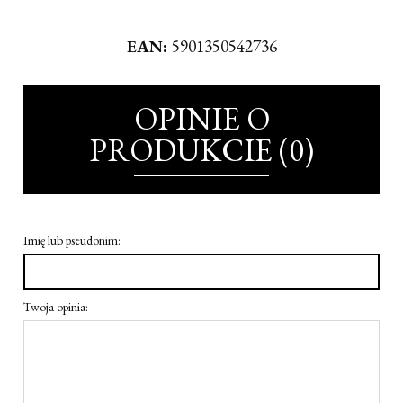
EAN:
5901350542736
OPINIE O
PRODUKCIE (0)
Imię lub pseudonim:
Twoja opinia: