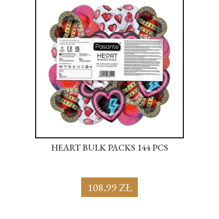
S
HEART BULK PACKS 144 PCS
SU
108,99 ZŁ