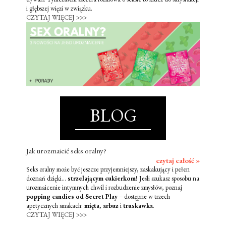
i głębszej więzi w związku.
CZYTAJ WIĘCEJ >>>
BLOG
Jak urozmaicić seks oralny?
czytaj całość »
Seks oralny może być jeszcze przyjemniejszy, zaskakujący i pełen
doznań dzięki...
strzelającym cukierkom!
Jeśli szukasz sposobu na
urozmaicenie intymnych chwil i rozbudzenie zmysłów, poznaj
popping candies od Secret Play
– dostępne w trzech
apetycznych smakach:
mięta
,
arbuz
i
truskawka
.
CZYTAJ WIĘCEJ >>>