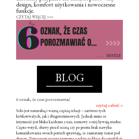
design, komfort użytkowania i nowoczesne
funkcje.
CZYTAJ WIĘCEJ >>>
BLOG
6 oznak, że czas porozmawiać
czytaj całość »
Seks jest naturalną i ważną częścią relacji – zarówno tych
krótkotrwałych, jak i długoterminowych. Jednak mimo że
intymność jest bliska każdemu z nas, rozmowy o niej bywają trudne.
Często wstyd, obawy przed oceną czy po prostu brak nawyku
komunikowania swoich potrzeb sprawiają, że zamiatamy temat pod
dywan. Tymczasem szczera rozmowa o seksie to klucz do satysfakcji