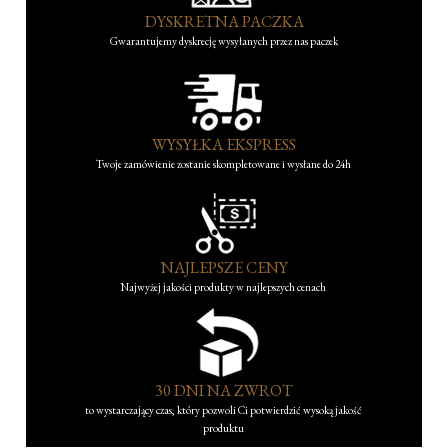
DYSKRETNA PACZKA
Gwarantujemy dyskrecję wysyłanych przez nas paczek
WYSYŁKA EKSPRESS
Twoje zamówienie zostanie skompletowane i wysłane do 24h
NAJLEPSZE CENY
Najwyżej jakości produkty w najlepszych cenach
30 DNI NA ZWROT
to wystarczający czas, który pozwoli Ci potwierdzić wysoką jakość
produktu