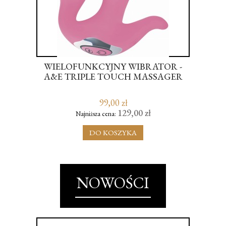
WIELOFUNKCYJNY WIBRATOR -
MA
ICS
A&E TRIPLE TOUCH MASSAGER
J
OLL
99,00 zł
129,00 zł
Najniższa cena:
DO KOSZYKA
NOWOŚCI