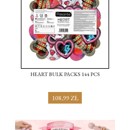
S
HEART BULK PACKS 144 PCS
SU
108,99 ZŁ