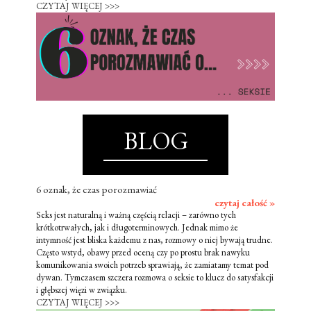
CZYTAJ WIĘCEJ >>>
BLOG
6 oznak, że czas porozmawiać
czytaj całość »
Seks jest naturalną i ważną częścią relacji – zarówno tych
krótkotrwałych, jak i długoterminowych. Jednak mimo że
intymność jest bliska każdemu z nas, rozmowy o niej bywają trudne.
Często wstyd, obawy przed oceną czy po prostu brak nawyku
komunikowania swoich potrzeb sprawiają, że zamiatamy temat pod
dywan. Tymczasem szczera rozmowa o seksie to klucz do satysfakcji
i głębszej więzi w związku.
CZYTAJ WIĘCEJ >>>