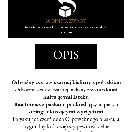
30 DNI NA ZWROT
to wystarczający czas, który pozwoli Ci potwierdzić wysoką jakość
produktu
OPIS
Odważny zestaw czarnej bielizny z połyskiem
Odważny zestaw czarnej bielizny z
wstawkami
imitującymi lateks
.
Biustonosz z paskami
podkreślającymi piersi i
stringi z kuszącymi wycięciami
.
Połyskująca czerń doda Ci powabnego blasku, a
oryginalny krój zwiększy pewność siebie.