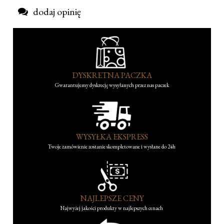
dodaj opinię
DYSKRETNA PACZKA
Gwarantujemy dyskrecję wysyłanych przez nas paczek
WYSYŁKA EKSPRESS
Twoje zamówienie zostanie skompletowane i wysłane do 24h
NAJLEPSZE CENY
Najwyżej jakości produkty w najlepszych cenach