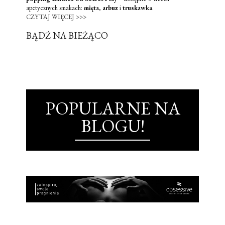
apetycznych smakach:
mięta
,
arbuz
i
truskawka
.
CZYTAJ WIĘCEJ >>>
BĄDŹ NA BIEŻĄCO
POPULARNE NA
BLOGU!