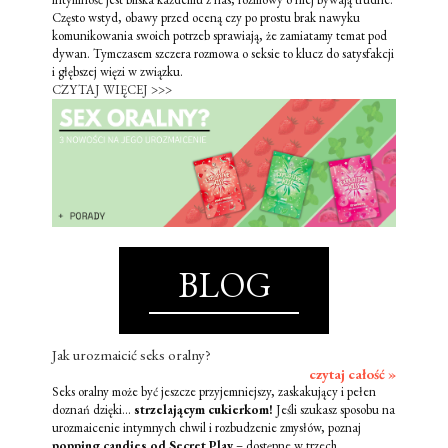
Często wstyd, obawy przed oceną czy po prostu brak nawyku
komunikowania swoich potrzeb sprawiają, że zamiatamy temat pod
dywan. Tymczasem szczera rozmowa o seksie to klucz do satysfakcji
i głębszej więzi w związku.
CZYTAJ WIĘCEJ >>>
BLOG
Jak urozmaicić seks oralny?
czytaj całość »
Seks oralny może być jeszcze przyjemniejszy, zaskakujący i pełen
doznań dzięki...
strzelającym cukierkom!
Jeśli szukasz sposobu na
urozmaicenie intymnych chwil i rozbudzenie zmysłów, poznaj
popping candies od Secret Play
– dostępne w trzech