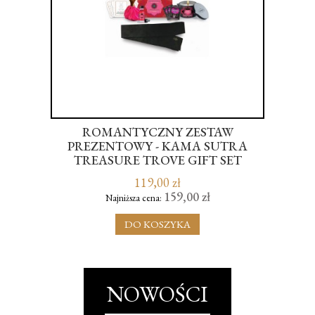
ING
ROMANTYCZNY ZESTAW
CK
PREZENTOWY - KAMA SUTRA
P
TREASURE TROVE GIFT SET
UL
STRAWBERRY
119,00 zł
159,00 zł
Najniższa cena:
DO KOSZYKA
NOWOŚCI