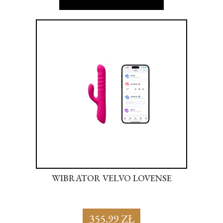
OR
WIBRATOR VELVO LOVENSE
P
355,99 ZŁ