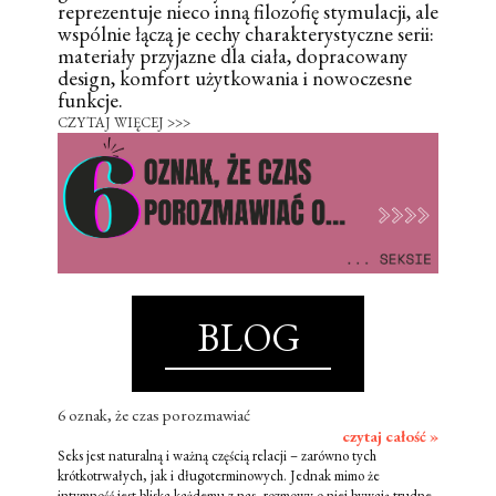
reprezentuje nieco inną filozofię stymulacji, ale
wspólnie łączą je cechy charakterystyczne serii:
materiały przyjazne dla ciała, dopracowany
design, komfort użytkowania i nowoczesne
funkcje.
CZYTAJ WIĘCEJ >>>
BLOG
6 oznak, że czas porozmawiać
czytaj całość »
Seks jest naturalną i ważną częścią relacji – zarówno tych
krótkotrwałych, jak i długoterminowych. Jednak mimo że
intymność jest bliska każdemu z nas, rozmowy o niej bywają trudne.