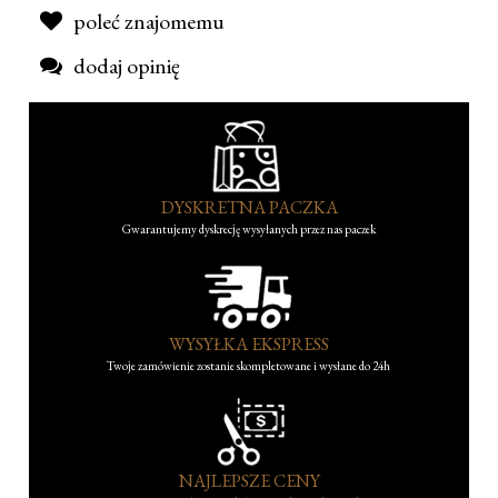
poleć znajomemu
dodaj opinię
DYSKRETNA PACZKA
Gwarantujemy dyskrecję wysyłanych przez nas paczek
WYSYŁKA EKSPRESS
Twoje zamówienie zostanie skompletowane i wysłane do 24h
NAJLEPSZE CENY