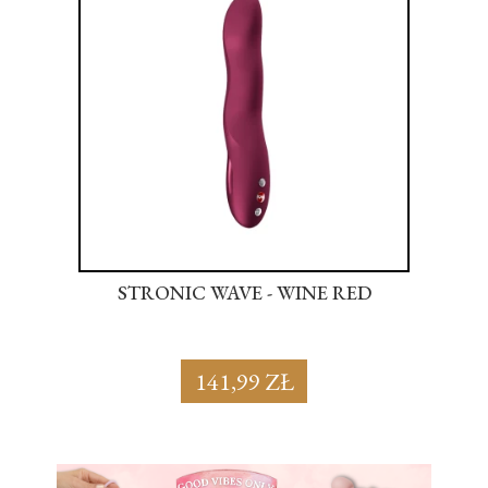
NK
STRONIC WAVE - WINE RED
S
141,99 ZŁ