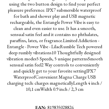
using the two button design to find your perfect
pleasure preference. IPX7 submersible waterproof
for bath and shower play and USB magnetic
rechargeable, the Entangle Power Vibe is easy to
clean and even easier to use. It has a smooth,
sensual satin feel and it contains no phthalates,
paraffins, latex, or fragrance.Limited Addiction -
Entangle - Power Vibe - LilacRumble Tech powered
deep rumbly vibrations10 Thoughtfully designed
vibration modes5 Speeds, 5 unique patternsSmooth
sensual satin feel2 Way controls to conveniently
and quickly get to your favorite settingIPX7
WaterproofConvenient Magna Charge USB
charging tech: charges magneticallyLength 4 inch /
10,1 cmWidth 0.9 inch / 2,3 cm
EAN:
819835028826