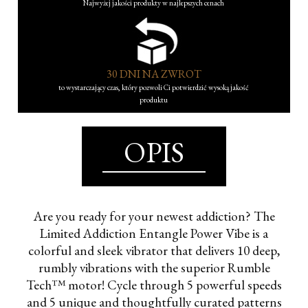
Najwyżej jakości produkty w najlepszych cenach
30 DNI NA ZWROT
to wystarczający czas, który pozwoli Ci potwierdzić wysoką jakość
produktu
OPIS
Are you ready for your newest addiction? The
Limited Addiction Entangle Power Vibe is a
colorful and sleek vibrator that delivers 10 deep,
rumbly vibrations with the superior Rumble
Tech™ motor! Cycle through 5 powerful speeds
and 5 unique and thoughtfully curated patterns