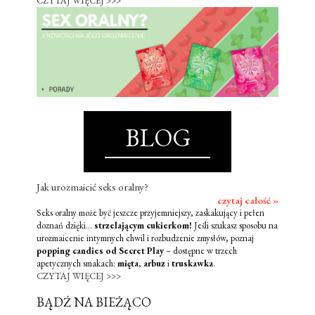
CZYTAJ WIĘCEJ >>>
BLOG
Jak urozmaicić seks oralny?
czytaj całość »
Seks oralny może być jeszcze przyjemniejszy, zaskakujący i pełen
doznań dzięki...
strzelającym cukierkom!
Jeśli szukasz sposobu na
urozmaicenie intymnych chwil i rozbudzenie zmysłów, poznaj
popping candies od Secret Play
– dostępne w trzech
apetycznych smakach:
mięta
,
arbuz
i
truskawka
.
CZYTAJ WIĘCEJ >>>
BĄDŹ NA BIEŻĄCO