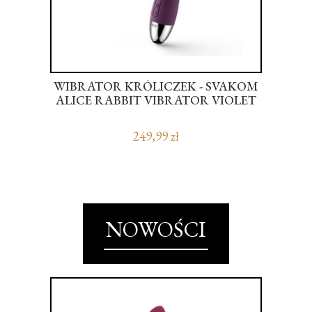
CH
AL
A
WIBRATOR KRÓLICZEK - SVAKOM
W
ALICE RABBIT VIBRATOR VIOLET
249,99 zł
NOWOŚCI