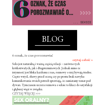
BLOG
6 oznak, że czas porozmawiać
czytaj całość »
Seks jest naturalną i ważną częścią relacji – zarówno tych
krótkotrwałych, jak i długoterminowych. Jednak mimo że
intymność jest bliska każdemu z nas, rozmowy o niej bywają trudne.
Często wstyd, obawy przed oceną czy po prostu brak nawyku
komunikowania swoich potrzeb sprawiają, że zamiatamy temat pod
dywan. Tymczasem szczera rozmowa o seksie to klucz do satysfakcji
i głębszej więzi w związku.
CZYTAJ WIĘCEJ >>>