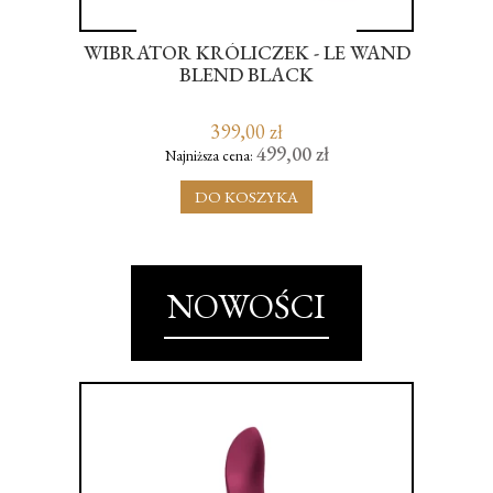
 Z
WIBRATOR KRÓLICZEK - LE WAND
KA
SE
BLEND BLACK
399,00 zł
499,00 zł
Najniższa cena:
DO KOSZYKA
NOWOŚCI