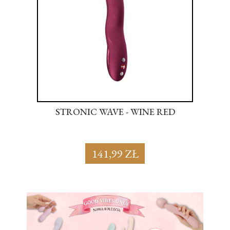
NK
STRONIC WAVE - WINE RED
S
141,99 ZŁ