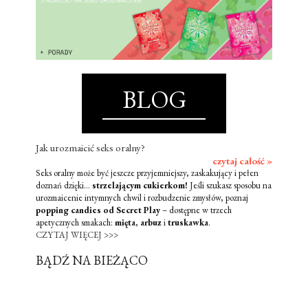
BLOG
Jak urozmaicić seks oralny?
czytaj całość »
Seks oralny może być jeszcze przyjemniejszy, zaskakujący i pełen
doznań dzięki...
strzelającym cukierkom!
Jeśli szukasz sposobu na
urozmaicenie intymnych chwil i rozbudzenie zmysłów, poznaj
popping candies od Secret Play
– dostępne w trzech
apetycznych smakach:
mięta
,
arbuz
i
truskawka
.
CZYTAJ WIĘCEJ >>>
BĄDŹ NA BIEŻĄCO