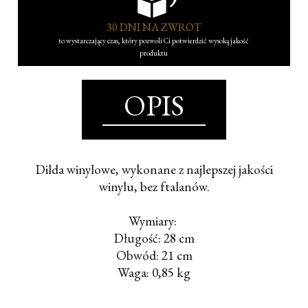
30 DNI NA ZWROT
to wystarczający czas, który pozwoli Ci potwierdzić wysoką jakość
produktu
OPIS
Dilda winylowe, wykonane z najlepszej jakości
winylu, bez ftalanów.
Wymiary
:
Długość: 28 cm
Obwód: 21 cm
Waga: 0,85 kg