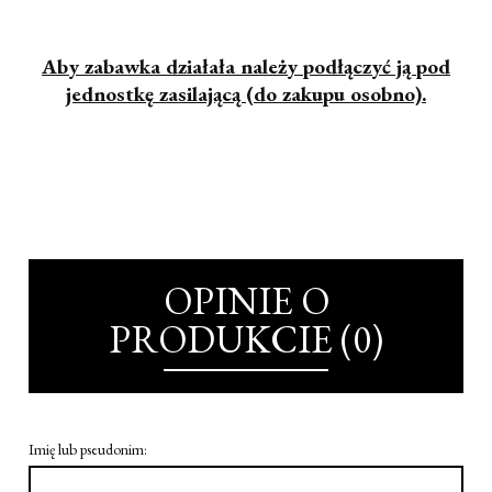
Aby zabawka działała należy podłączyć ją pod
jednostkę zasilającą (do zakupu osobno).
OPINIE O
PRODUKCIE (0)
Imię lub pseudonim: