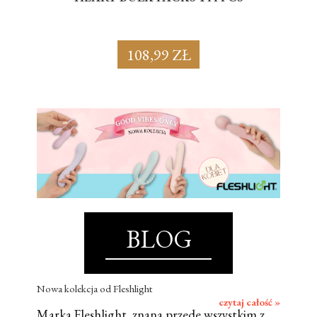
108,99 ZŁ
BLOG
Nowa kolekcja od Fleshlight
czytaj całość »
Marka Fleshlight, znana przede wszystkim z