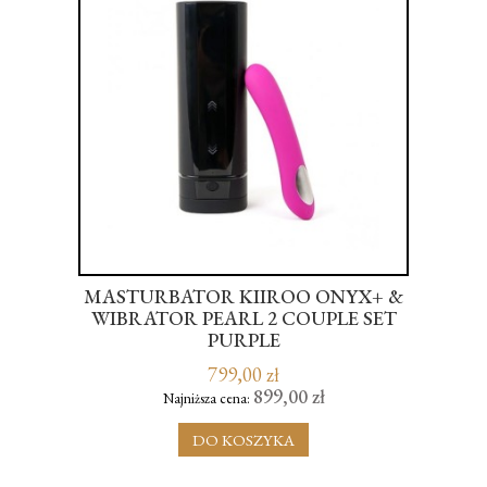
MASTURBATOR KIIROO ONYX+ &
LU
WIBRATOR PEARL 2 COUPLE SET
- 
CH
PURPLE
799,00 zł
899,00 zł
Najniższa cena:
DO KOSZYKA