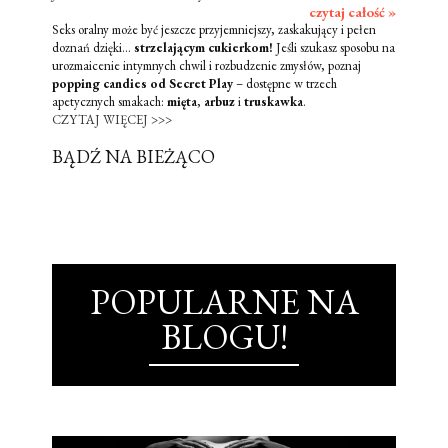
czytaj całość »
Seks oralny może być jeszcze przyjemniejszy, zaskakujący i pełen
doznań dzięki...
strzelającym cukierkom!
Jeśli szukasz sposobu na
urozmaicenie intymnych chwil i rozbudzenie zmysłów, poznaj
popping candies od Secret Play
– dostępne w trzech
apetycznych smakach:
mięta
,
arbuz
i
truskawka
.
CZYTAJ WIĘCEJ >>>
BĄDŹ NA BIEŻĄCO
POPULARNE NA
BLOGU!