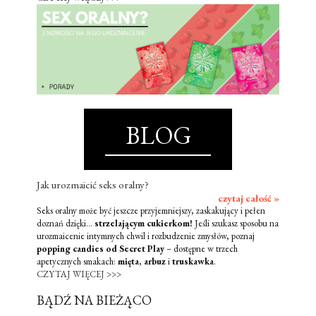
BLOG
Jak urozmaicić seks oralny?
czytaj całość »
Seks oralny może być jeszcze przyjemniejszy, zaskakujący i pełen
doznań dzięki...
strzelającym cukierkom!
Jeśli szukasz sposobu na
urozmaicenie intymnych chwil i rozbudzenie zmysłów, poznaj
popping candies od Secret Play
– dostępne w trzech
apetycznych smakach:
mięta
,
arbuz
i
truskawka
.
CZYTAJ WIĘCEJ >>>
BĄDŹ NA BIEŻĄCO