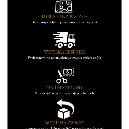
DYSKRETNA PACZKA
Gwarantujemy dyskrecję wysyłanych przez nas paczek
WYSYŁKA EKSPRESS
Twoje zamówienie zostanie skompletowane i wysłane do 24h
NAJLEPSZE CENY
Najwyżej jakości produkty w najlepszych cenach
30 DNI NA ZWROT
to wystarczający czas, który pozwoli Ci potwierdzić wysoką jakość