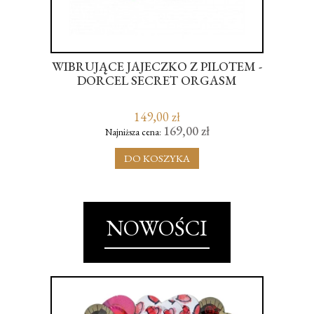
WIBRUJĄCE JAJECZKO Z PILOTEM -
ER
DORCEL SECRET ORGASM
KR
-ON
149,00 zł
169,00 zł
Najniższa cena:
DO KOSZYKA
NOWOŚCI