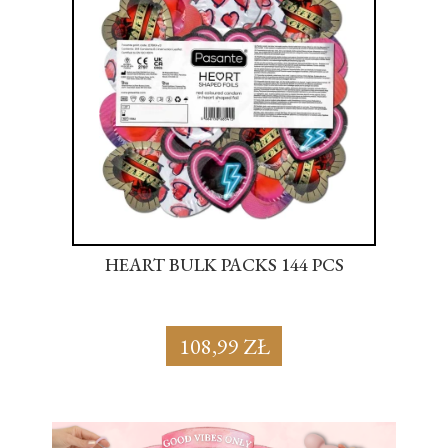
S
HEART BULK PACKS 144 PCS
SU
108,99 ZŁ