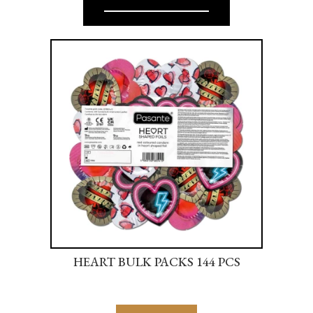
S
HEART BULK PACKS 144 PCS
SU