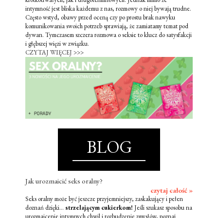
intymność jest bliska każdemu z nas, rozmowy o niej bywają trudne.
Często wstyd, obawy przed oceną czy po prostu brak nawyku
komunikowania swoich potrzeb sprawiają, że zamiatamy temat pod
dywan. Tymczasem szczera rozmowa o seksie to klucz do satysfakcji
i głębszej więzi w związku.
CZYTAJ WIĘCEJ >>>
BLOG
Jak urozmaicić seks oralny?
czytaj całość »
Seks oralny może być jeszcze przyjemniejszy, zaskakujący i pełen
doznań dzięki...
strzelającym cukierkom!
Jeśli szukasz sposobu na
urozmaicenie intymnych chwil i rozbudzenie zmysłów, poznaj