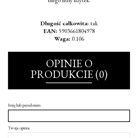
niego inny użytek.
Długość całkowita:
tak
EAN:
5903661804978
Waga:
0.106
OPINIE O
PRODUKCIE (0)
Imię lub pseudonim:
Twoja opinia: