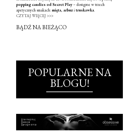
popping candies od Secret Play
– dostępne w trzech
apetycznych smakach:
mięta
,
arbuz
i
truskawka
.
CZYTAJ WIĘCEJ >>>
BĄDŹ NA BIEŻĄCO
POPULARNE NA
BLOGU!