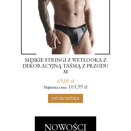
LO
MĘSKIE STRINGI Z WETLOOKA Z
S
DEKORACYJNĄ TAŚMĄ Z PRZODU
M
69,00 zł
103,99 zł
Najniższa cena:
DO KOSZYKA
NOWOŚCI