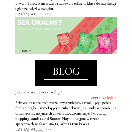
dywan. Tymczasem szczera rozmowa o seksie to klucz do satysfakcji
i głębszej więzi w związku.
CZYTAJ WIĘCEJ >>>
BLOG
Jak urozmaicić seks oralny?
czytaj całość »
Seks oralny może być jeszcze przyjemniejszy, zaskakujący i pełen
doznań dzięki...
strzelającym cukierkom!
Jeśli szukasz sposobu na
urozmaicenie intymnych chwil i rozbudzenie zmysłów, poznaj
popping candies od Secret Play
– dostępne w trzech
apetycznych smakach:
mięta
,
arbuz
i
truskawka
.
CZYTAJ WIĘCEJ >>>