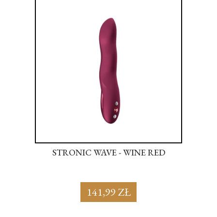
NK
STRONIC WAVE - WINE RED
S
141,99 ZŁ