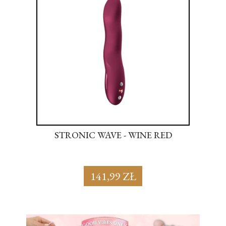
NK
STRONIC WAVE - WINE RED
S
141,99 ZŁ