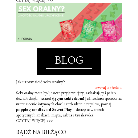
CZYTAJ WIĘCEJ >>>
BLOG
Jak urozmaicić seks oralny?
czytaj całość »
Seks oralny może być jeszcze przyjemniejszy, zaskakujący i pełen
doznań dzięki...
strzelającym cukierkom!
Jeśli szukasz sposobu na
urozmaicenie intymnych chwil i rozbudzenie zmysłów, poznaj
popping candies od Secret Play
– dostępne w trzech
apetycznych smakach:
mięta
,
arbuz
i
truskawka
.
CZYTAJ WIĘCEJ >>>
BĄDŹ NA BIEŻĄCO