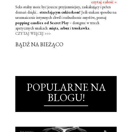
czytaj całość »
Seks oralny może być jeszcze przyjemniejszy, zaskakujący i pełen
doznań dzięki...
strzelającym cukierkom!
Jeśli szukasz sposobu na
urozmaicenie intymnych chwil i rozbudzenie zmysłów, poznaj
popping candies od Secret Play
– dostępne w trzech
apetycznych smakach:
mięta
,
arbuz
i
truskawka
.
CZYTAJ WIĘCEJ >>>
BĄDŹ NA BIEŻĄCO
POPULARNE NA
BLOGU!