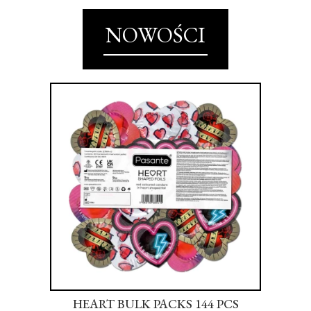
NOWOŚCI
S
HEART BULK PACKS 144 PCS
SU