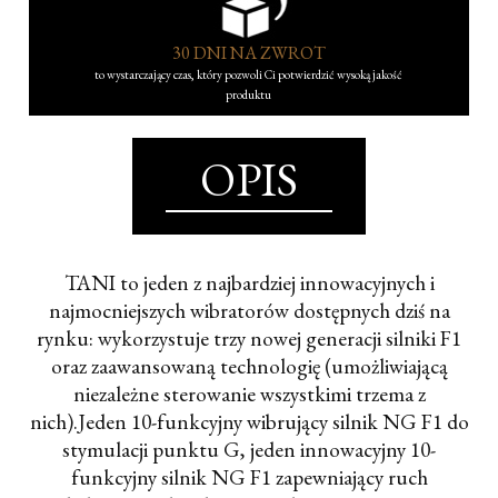
30 DNI NA ZWROT
to wystarczający czas, który pozwoli Ci potwierdzić wysoką jakość
produktu
OPIS
TANI to jeden z najbardziej innowacyjnych i
najmocniejszych wibratorów dostępnych dziś na
rynku: wykorzystuje trzy nowej generacji silniki F1
oraz zaawansowaną technologię (umożliwiającą
niezależne sterowanie wszystkimi trzema z
nich).Jeden 10-funkcyjny wibrujący silnik NG F1 do
stymulacji punktu G, jeden innowacyjny 10-
funkcyjny silnik NG F1 zapewniający ruch