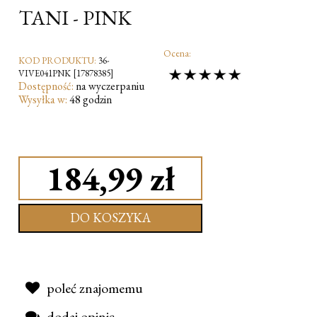
TANI - PINK
Ocena:
KOD PRODUKTU:
36-
VIVE041PNK [17878385]
Dostępność:
na wyczerpaniu
Wysyłka w:
48 godzin
184,99 zł
DO KOSZYKA
poleć znajomemu
dodaj opinię