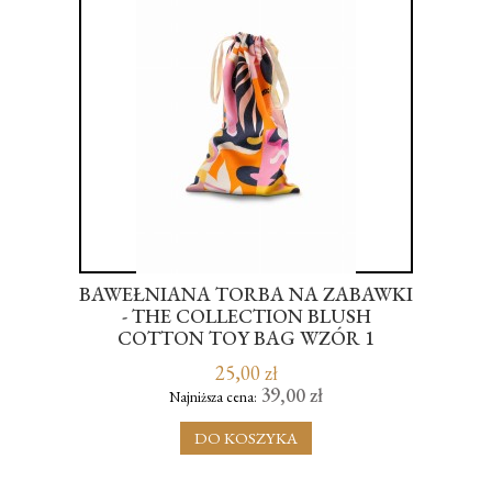
ING
BAWEŁNIANA TORBA NA ZABAWKI
CK
- THE COLLECTION BLUSH
A
COTTON TOY BAG WZÓR 1
25,00 zł
39,00 zł
Najniższa cena:
DO KOSZYKA