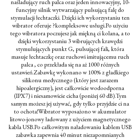
naśladujący ruch palca oraz jeden innowacyjny, 10-
funcyjny silnik wytwarzający pulsującą falę do
stymulacji łechtaczki. Dzięki ich wykorzystaniu ten
wibrator oferuje ?kompleksowe usługi.Po użyciu
tego wibratora poczujesz jak miękną ci kolana, a to
dzięki wykorzystaniu 3 wibrujących krawędzi
stymulujących punkt G, pulsującej fali, która
masuje łechtaczkę oraz ruchowi imitującemu ruch
palca , co przekłada się na aż 1000 różnych
ustawień.Zabawkę wykonano w 100% z gładkiego
silikonu medycznego (który jest zarazem
hipoalergiczny), jest całkowicie wodoodporna
(IPX7) i niesamowicie cicha (poniżej 60 dB).Tym
samym możesz jej używać, gdy tylko przyjdzie ci na
to ochota!Wibrator wyposażono w akumulator
litowo-jonowy ładowany z użyciem magnetycznego
kabla USB.Po całkowitym naładowaniu kablem USB
zabawka zapewnia 40 minut niezapomnianych