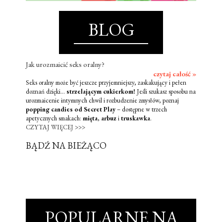
BLOG
Jak urozmaicić seks oralny?
czytaj całość »
Seks oralny może być jeszcze przyjemniejszy, zaskakujący i pełen
doznań dzięki...
strzelającym cukierkom!
Jeśli szukasz sposobu na
urozmaicenie intymnych chwil i rozbudzenie zmysłów, poznaj
popping candies od Secret Play
– dostępne w trzech
apetycznych smakach:
mięta
,
arbuz
i
truskawka
.
CZYTAJ WIĘCEJ >>>
BĄDŹ NA BIEŻĄCO
POPULARNE NA