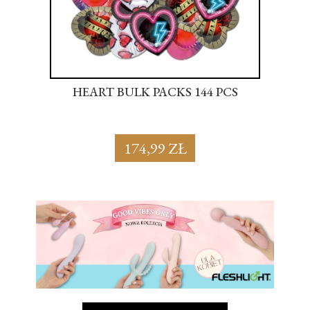
S
HEART BULK PACKS 144 PCS
SU
174,99 ZŁ