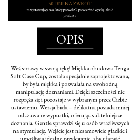
30 DNI NA ZWROT
to wystarczający czas, który pozwoli Ci potwierdzić wysoką jakość
produktu
OPIS
Weź sprawy w swoją rękę! Miękka obudowa Tenga
Soft Case Cup, została specjalnie zaprojektowana,
by była miękka i pozwalała na swobodną
manipulację doznaniami. Dzięki szczelności nie
rozpręża się i pozostaje w wybranym przez Ciebie
ustawieniu. Wersja biała – delikatna posiada mniej
odczuwane wypustki, oferując subtelniejsze
doznania. Gentle sprawdzi się u osób wrażliwszych
na stymulację. Wejście jest niesamowicie gładkie i
umożliwia idealne przyleganie, aby ułatwić