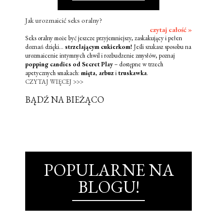
Jak urozmaicić seks oralny?
czytaj całość »
Seks oralny może być jeszcze przyjemniejszy, zaskakujący i pełen
doznań dzięki...
strzelającym cukierkom!
Jeśli szukasz sposobu na
urozmaicenie intymnych chwil i rozbudzenie zmysłów, poznaj
popping candies od Secret Play
– dostępne w trzech
apetycznych smakach:
mięta
,
arbuz
i
truskawka
.
CZYTAJ WIĘCEJ >>>
BĄDŹ NA BIEŻĄCO
POPULARNE NA
BLOGU!