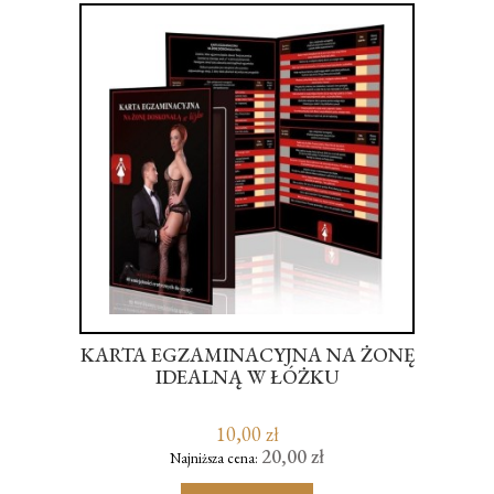
KARTA EGZAMINACYJNA NA ŻONĘ
RA
IDEALNĄ W ŁÓŻKU
KR
10,00 zł
20,00 zł
Najniższa cena: