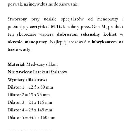
pozwala na indywidualne dopasowanie.
Stworzony przy udziale specjalistów od menopauzy i
posiadający
certyfikat M-Tick
nadany przez Gen M, produkt
ten skutecznie wspiera
dobrostan seksualny kobiet w
okresie menopauzy
. Najlepiej stosować z
lubrykantem na
bazie wody
.
Materiał:
Medyczny silikon
Nie zawiera:
Lateksu i ftalanów
Wymiary dilatorów:
Dilator 1 = 12.5 x 80 mm
Dilator 2 = 19 x 95 mm
Dilator 3 = 21 x 115 mm
Dilator 4 = 25 x 145 mm
Dilator 5 = 34.5 x 160 mm