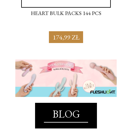
S
HEART BULK PACKS 144 PCS
SU
174,99 ZŁ
BLOG