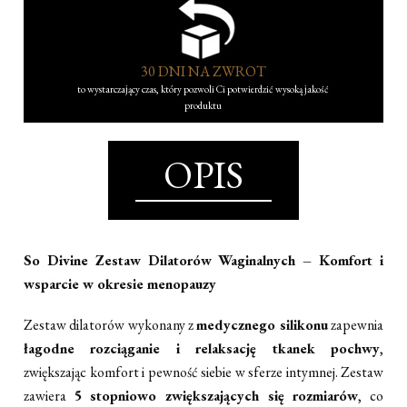
30 DNI NA ZWROT
to wystarczający czas, który pozwoli Ci potwierdzić wysoką jakość
produktu
OPIS
So Divine Zestaw Dilatorów Waginalnych – Komfort i
wsparcie w okresie menopauzy
Zestaw dilatorów wykonany z
medycznego silikonu
zapewnia
łagodne rozciąganie i relaksację tkanek pochwy
,
zwiększając komfort i pewność siebie w sferze intymnej. Zestaw
zawiera
5 stopniowo zwiększających się rozmiarów
, co