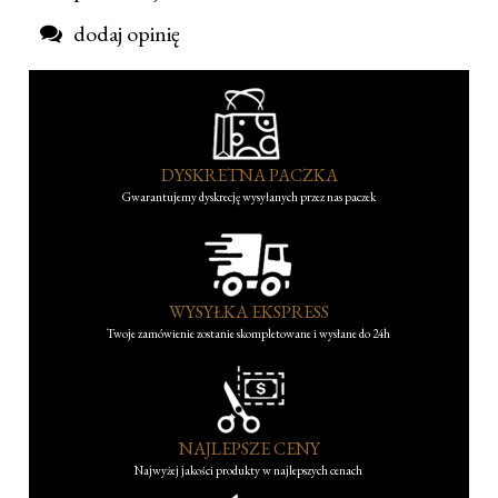
dodaj opinię
DYSKRETNA PACZKA
Gwarantujemy dyskrecję wysyłanych przez nas paczek
WYSYŁKA EKSPRESS
Twoje zamówienie zostanie skompletowane i wysłane do 24h
NAJLEPSZE CENY
Najwyżej jakości produkty w najlepszych cenach