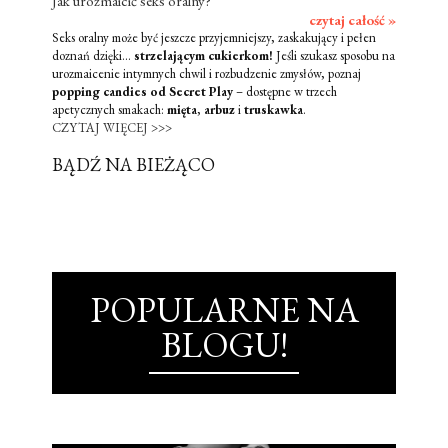
Jak urozmaicić seks oralny?
czytaj całość »
Seks oralny może być jeszcze przyjemniejszy, zaskakujący i pełen
doznań dzięki...
strzelającym cukierkom!
Jeśli szukasz sposobu na
urozmaicenie intymnych chwil i rozbudzenie zmysłów, poznaj
popping candies od Secret Play
– dostępne w trzech
apetycznych smakach:
mięta
,
arbuz
i
truskawka
.
CZYTAJ WIĘCEJ >>>
BĄDŹ NA BIEŻĄCO
POPULARNE NA
BLOGU!