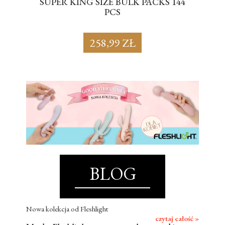
SUPER KING SIZE BULK PACKS 144
BL
PCS
258,99 ZŁ
BLOG
Nowa kolekcja od Fleshlight
czytaj całość »