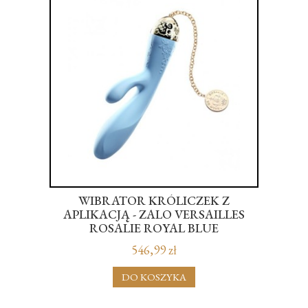
WI
WIBRATOR KRÓLICZEK Z
W
ON
APLIKACJĄ - ZALO VERSAILLES
0TH
ROSALIE ROYAL BLUE
546,99 zł
DO KOSZYKA