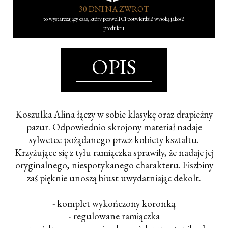
30 DNI NA ZWROT
to wystarczający czas, który pozwoli Ci potwierdzić wysoką jakość
produktu
OPIS
Koszulka Alina łączy w sobie klasykę oraz drapieżny
pazur. Odpowiednio skrojony materiał nadaje
sylwetce pożądanego przez kobiety kształtu.
Krzyżujące się z tyłu ramiączka sprawiły, że nadaje jej
oryginalnego, niespotykanego charakteru. Fiszbiny
zaś pięknie unoszą biust uwydatniając dekolt.
- komplet wykończony koronką
- regulowane ramiączka