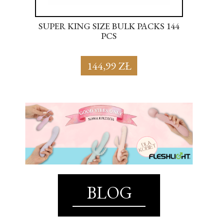
SUPER KING SIZE BULK PACKS 144
BL
PCS
144,99 ZŁ
BLOG