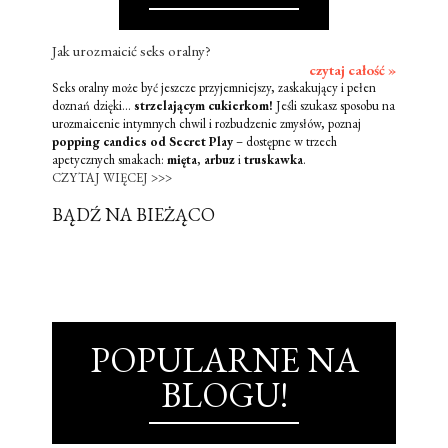
Jak urozmaicić seks oralny?
czytaj całość »
Seks oralny może być jeszcze przyjemniejszy, zaskakujący i pełen
doznań dzięki...
strzelającym cukierkom!
Jeśli szukasz sposobu na
urozmaicenie intymnych chwil i rozbudzenie zmysłów, poznaj
popping candies od Secret Play
– dostępne w trzech
apetycznych smakach:
mięta
,
arbuz
i
truskawka
.
CZYTAJ WIĘCEJ >>>
BĄDŹ NA BIEŻĄCO
POPULARNE NA
BLOGU!