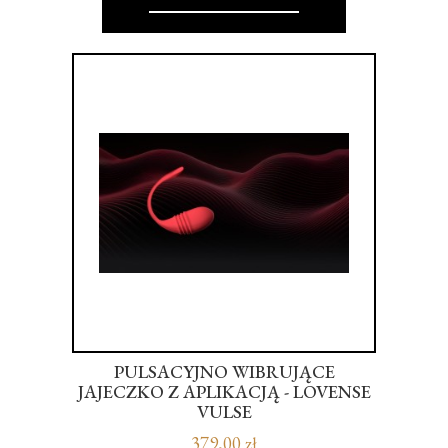
AND
PULSACYJNO WIBRUJĄCE
MA
JAJECZKO Z APLIKACJĄ - LOVENSE
RI
VULSE
379,00 zł