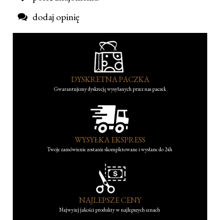
dodaj opinię
DYSKRETNA PACZKA
Gwarantujemy dyskrecję wysyłanych przez nas paczek
WYSYŁKA EKSPRESS
Twoje zamówienie zostanie skompletowane i wysłane do 24h
NAJLEPSZE CENY
Najwyżej jakości produkty w najlepszych cenach