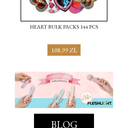
S
HEART BULK PACKS 144 PCS
SU
108,99 ZŁ
BLOG