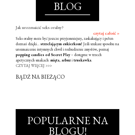
BLOG
Jak urozmaicić seks oralny?
czytaj całość »
Seks oralny może być jeszcze przyjemniejszy, zaskakujący i pełen
doznań dzięki...
strzelającym cukierkom!
Jeśli szukasz sposobu na
urozmaicenie intymnych chwil i rozbudzenie zmysłów, poznaj
popping candies od Secret Play
– dostępne w trzech
apetycznych smakach:
mięta
,
arbuz
i
truskawka
.
CZYTAJ WIĘCEJ >>>
BĄDŹ NA BIEŻĄCO
POPULARNE NA
BLOGU!