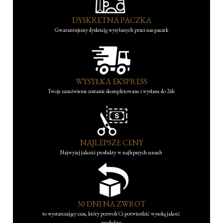
DYSKRETNA PACZKA
Gwarantujemy dyskrecję wysyłanych przez nas paczek
WYSYŁKA EKSPRESS
Twoje zamówienie zostanie skompletowane i wysłane do 24h
NAJLEPSZE CENY
Najwyżej jakości produkty w najlepszych cenach
30 DNI NA ZWROT
to wystarczający czas, który pozwoli Ci potwierdzić wysoką jakość
produktu