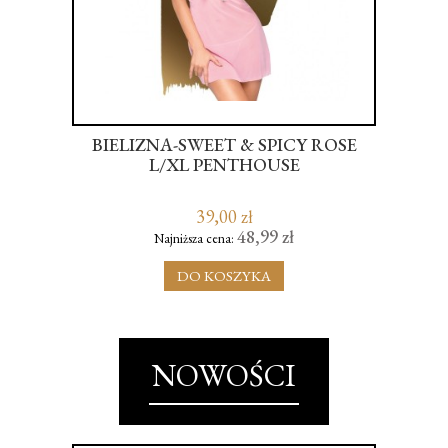
R -
BIELIZNA-SWEET & SPICY ROSE
W
RER
L/XL PENTHOUSE
S
39,00 zł
48,99 zł
Najniższa cena:
DO KOSZYKA
NOWOŚCI