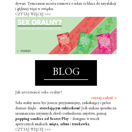
dywan. Tymczasem szczera rozmowa o seksie to klucz do satysfakcji
i głębszej więzi w związku.
CZYTAJ WIĘCEJ >>>
BLOG
Jak urozmaicić seks oralny?
czytaj całość »
Seks oralny może być jeszcze przyjemniejszy, zaskakujący i pełen
doznań dzięki...
strzelającym cukierkom!
Jeśli szukasz sposobu na
urozmaicenie intymnych chwil i rozbudzenie zmysłów, poznaj
popping candies od Secret Play
– dostępne w trzech
apetycznych smakach:
mięta
,
arbuz
i
truskawka
.
CZYTAJ WIĘCEJ >>>