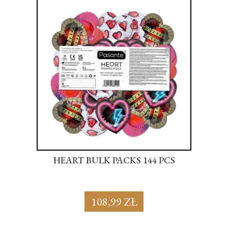
S
HEART BULK PACKS 144 PCS
SU
108,99 ZŁ