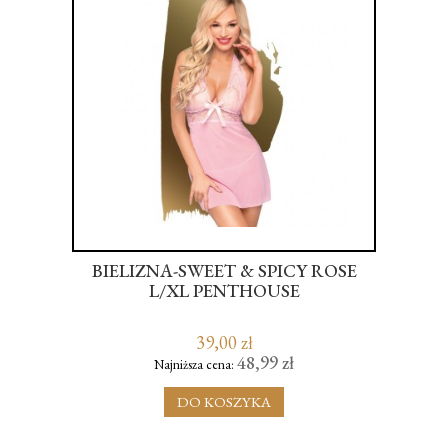
BIELIZNA-SWEET & SPICY ROSE
Z
IL
L/XL PENTHOUSE
FR
39,00 zł
48,99 zł
Najniższa cena:
DO KOSZYKA