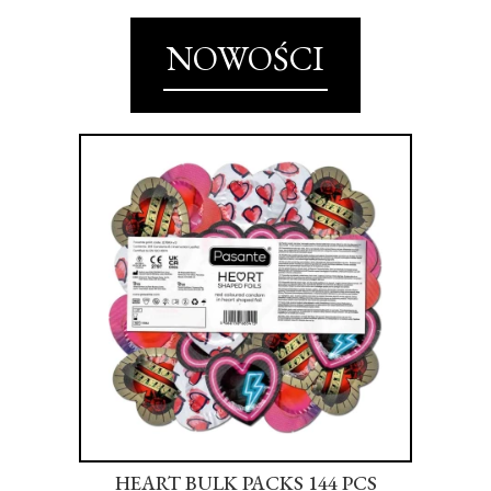
NOWOŚCI
S
HEART BULK PACKS 144 PCS
SU