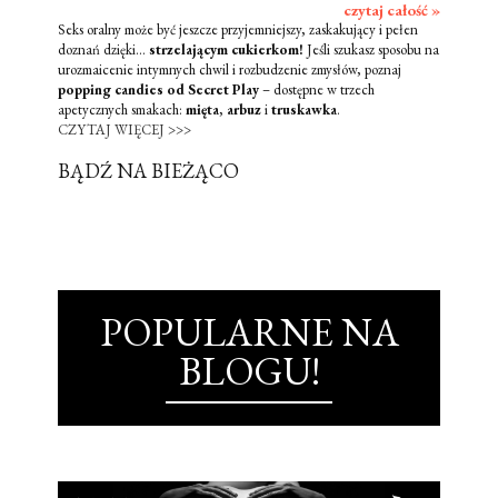
czytaj całość »
Seks oralny może być jeszcze przyjemniejszy, zaskakujący i pełen
doznań dzięki...
strzelającym cukierkom!
Jeśli szukasz sposobu na
urozmaicenie intymnych chwil i rozbudzenie zmysłów, poznaj
popping candies od Secret Play
– dostępne w trzech
apetycznych smakach:
mięta
,
arbuz
i
truskawka
.
CZYTAJ WIĘCEJ >>>
BĄDŹ NA BIEŻĄCO
POPULARNE NA
BLOGU!