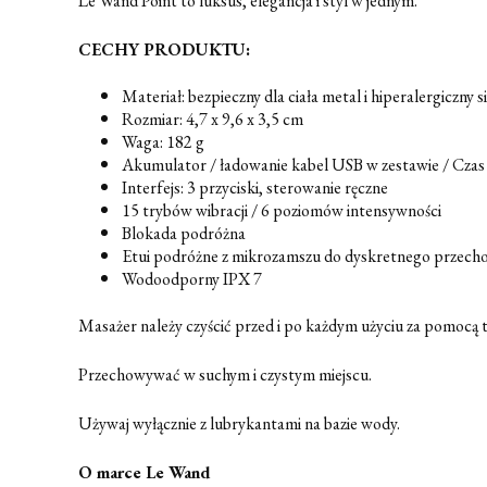
Le Wand Point to luksus, elegancja i styl w jednym.
CECHY PRODUKTU:
Materiał: bezpieczny dla ciała metal i hiperalergiczny 
Rozmiar: 4,7 x 9,6 x 3,5 cm
Waga: 182 g
Akumulator / ładowanie kabel USB w zestawie / Czas
Interfejs: 3 przyciski, sterowanie ręczne
15 trybów wibracji / 6 poziomów intensywności
Blokada podróżna
Etui podróżne z mikrozamszu do dyskretnego przech
Wodoodporny IPX 7
Masażer należy czyścić przed i po każdym użyciu za pomocą 
Przechowywać w suchym i czystym miejscu.
Używaj wyłącznie z lubrykantami na bazie wody.
O marce Le Wand