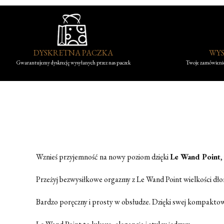
DYSKRETNA PACZKA
WYS
Gwarantujemy dyskrecję wysyłanych przez nas paczek
Twoje zamówienie
Wznieś przyjemność na nowy poziom dzięki
Le Wand Point
,
Przeżyj bezwysiłkowe orgazmy z Le Wand Point wielkości dło
Bardzo poręczny i prosty w obsłudze. Dzięki swej kompaktow