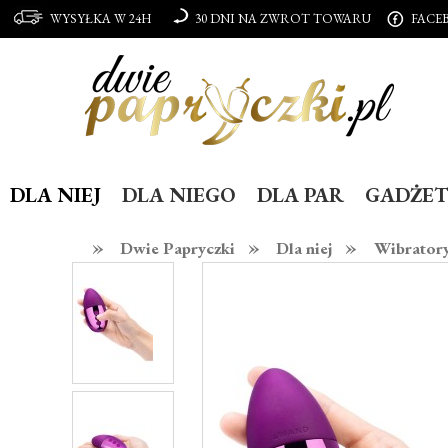
WYSYŁKA W 24H
30 DNI NA ZWROT TOWARU
FACE
DLA NIEJ
DLA NIEGO
DLA PAR
GADŻET
»
»
»
Dwie Papryczki
Dla niej
Wibrator