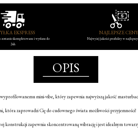
YŁKA EKSPRESS
NAJLEPSZE CEN
 zostanie skompletowane i wysłane do
Najwyżej jakości produkty w najlepsz
24h
OPIS
 wyprofilowanemu mini-vibe, który zapewnia najwyższą jakość masturbacji
ni, która zaprowadzi Cię do cudownego świata możliwości przyjemności!
ej konstrukcji zapewnia skoncentrowaną wibrację i jest idealnym towar