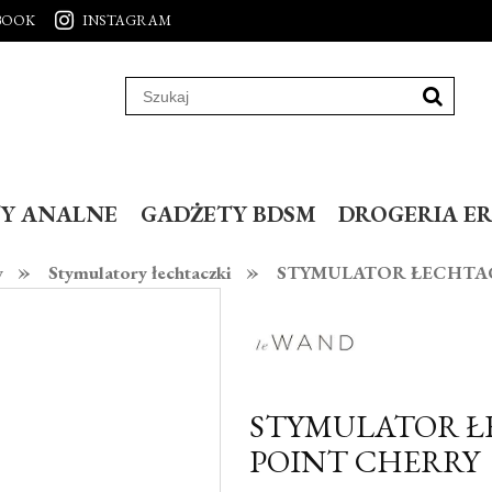
BOOK
INSTAGRAM
Y ANALNE
GADŻETY BDSM
DROGERIA E
»
»
y
Stymulatory łechtaczki
STYMULATOR ŁECHTAC
STYMULATOR ŁE
POINT CHERRY