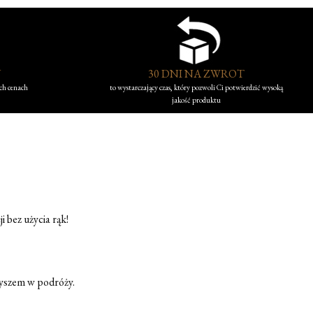
Y
30 DNI NA ZWROT
ych cenach
to wystarczający czas, który pozwoli Ci potwierdzić wysoką
jakość produktu
 bez użycia rąk!
zyszem w podróży.