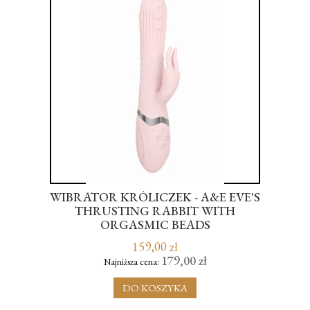
KI
WIBRATOR KRÓLICZEK - A&E EVE'S
R
THRUSTING RABBIT WITH
ORGASMIC BEADS
159,00 zł
179,00 zł
Najniższa cena:
DO KOSZYKA