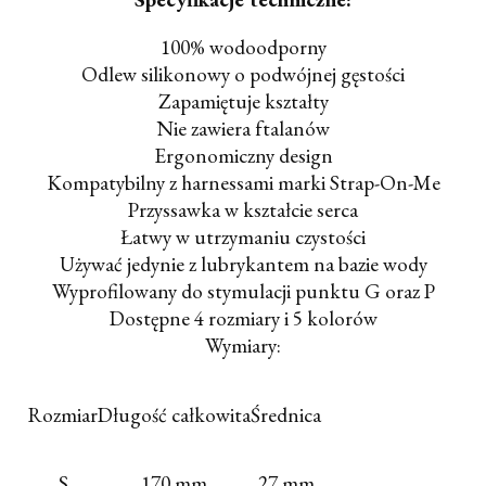
100% wodoodporny
O
dlew silikonowy o podwójnej gęstości
Zapamiętuje kształty
Nie zawiera ftalanów
Ergonomiczny design
Kompatybilny z harnessami marki Strap-On-Me
Przyssawka w kształcie serca
Łatwy w utrzymaniu czystości
Używać jedynie z lubrykantem na bazie wody
Wyprofilowany do stymulacji punktu G oraz P
Dostępne 4 rozmiary i 5 kolorów
Wymiary:
Rozmiar
Długość całkowita
Średnica
S
170 mm
27 mm