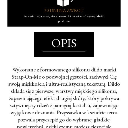
30 DNI NA ZWROT
to wystarczający czas, który pozwoli Ci potwierdzić wysoką jakość
produktu
OPIS
Wykonane z formowanego silikonu dildo marki
Strap-On-Me o podwójnej gęstości, zachwyci Cię
swoją miękkością i ultra-realistyczną teksturą. Dildo
składa się z pierwszej warstwy miękkiego silikonu,
zapewniającego efekt drugiej skóry, który pokrywa
sztywniejszy rdzeń z pamięcią kształtu, zapewniając
wyjątkowe doznania. Przyssawka w kształcie serca
pozwala przyczepić go do wybranej gładkiej
powierzchni, dzięki czemu możesz cieszyć się