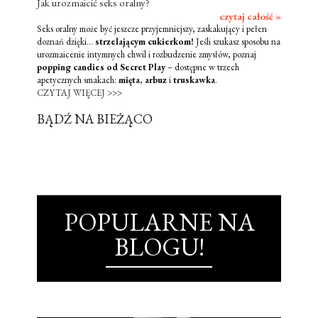
Jak urozmaicić seks oralny?
czytaj całość »
Seks oralny może być jeszcze przyjemniejszy, zaskakujący i pełen
doznań dzięki...
strzelającym cukierkom!
Jeśli szukasz sposobu na
urozmaicenie intymnych chwil i rozbudzenie zmysłów, poznaj
popping candies od Secret Play
– dostępne w trzech
apetycznych smakach:
mięta
,
arbuz
i
truskawka
.
CZYTAJ WIĘCEJ >>>
BĄDŹ NA BIEŻĄCO
POPULARNE NA
BLOGU!