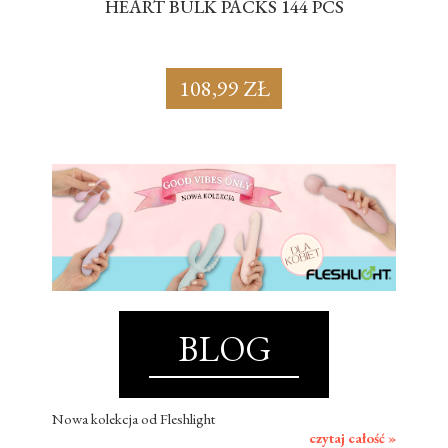
S
HEART BULK PACKS 144 PCS
SU
108,99 ZŁ
BLOG
Nowa kolekcja od Fleshlight
czytaj całość »