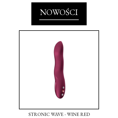
NOWOŚCI
NK
STRONIC WAVE - WINE RED
S