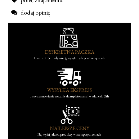
dodaj opinię
DYSKRETNA PACZKA
Gwarantujemy dyskrecję wysyłanych przez nas paczek
WYSYŁKA EKSPRESS
Twoje zamówienie zostanie skompletowane i wysłane do 24h
NAJLEPSZE CENY
Najwyżej jakości produkty w najlepszych cenach