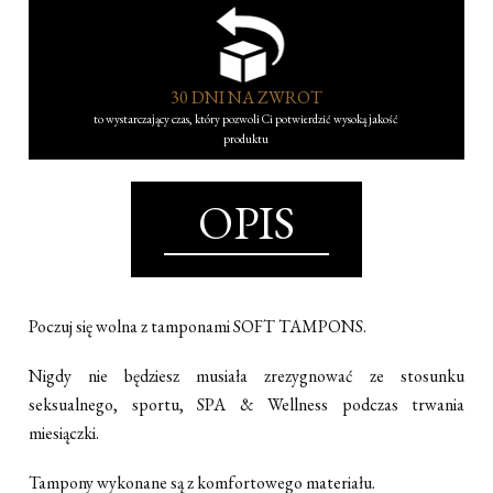
30 DNI NA ZWROT
to wystarczający czas, który pozwoli Ci potwierdzić wysoką jakość
produktu
OPIS
Poczuj się wolna z tamponami SOFT TAMPONS.
Nigdy nie będziesz musiała zrezygnować ze stosunku
seksualnego, sportu, SPA & Wellness podczas trwania
miesiączki.
Tampony wykonane są z komfortowego materiału.