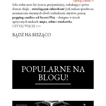
czytaj całość »
Seks oralny może być jeszcze przyjemniejszy, zaskakujący i pełen
doznań dzięki...
strzelającym cukierkom!
Jeśli szukasz sposobu na
urozmaicenie intymnych chwil i rozbudzenie zmysłów, poznaj
popping candies od Secret Play
– dostępne w trzech
apetycznych smakach:
mięta
,
arbuz
i
truskawka
.
CZYTAJ WIĘCEJ >>>
BĄDŹ NA BIEŻĄCO
POPULARNE NA
BLOGU!