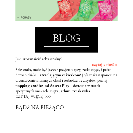
BLOG
Jak urozmaicić seks oralny?
czytaj całość »
Seks oralny może być jeszcze przyjemniejszy, zaskakujący i pełen
doznań dzięki...
strzelającym cukierkom!
Jeśli szukasz sposobu na
urozmaicenie intymnych chwil i rozbudzenie zmysłów, poznaj
popping candies od Secret Play
– dostępne w trzech
apetycznych smakach:
mięta
,
arbuz
i
truskawka
.
CZYTAJ WIĘCEJ >>>
BĄDŹ NA BIEŻĄCO