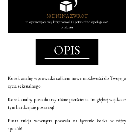
30 DNI NA ZWROT
to wystarczający czas, który pozwoli Ci potwierdzić wysoką jakość
produktu
OPIS
Korek analny wprowadzi całkiem nowe możliwości do Twojego
życia seksualnego.
Korek analny posiada trzy różne pierścienie. Im głębiej wejdziesz
tym bardziej się poszerzą!
Pusta tuleja wewnątrz pozwala na łączenie korka w różny
sposób!