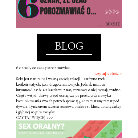
BLOG
6 oznak, że czas porozmawiać
czytaj całość »
Seks jest naturalną i ważną częścią relacji – zarówno tych
krótkotrwałych, jak i długoterminowych. Jednak mimo że
intymność jest bliska każdemu z nas, rozmowy o niej bywają trudne.
Często wstyd, obawy przed oceną czy po prostu brak nawyku
komunikowania swoich potrzeb sprawiają, że zamiatamy temat pod
dywan. Tymczasem szczera rozmowa o seksie to klucz do satysfakcji
i głębszej więzi w związku.
CZYTAJ WIĘCEJ >>>