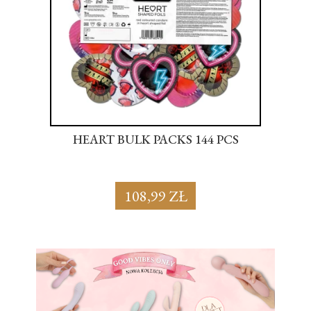
S
HEART BULK PACKS 144 PCS
SU
108,99 ZŁ