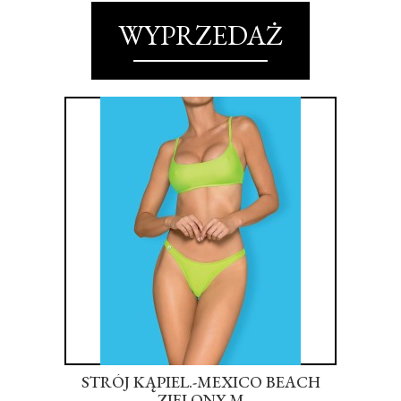
WYPRZEDAŻ
-
STRÓJ KĄPIEL.-MEXICO BEACH
M
 ME
ZIELONY M