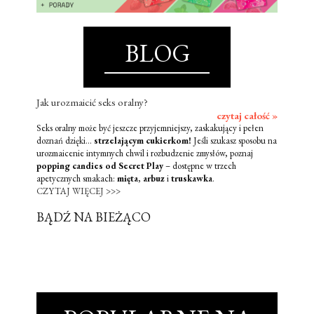
BLOG
Jak urozmaicić seks oralny?
czytaj całość »
Seks oralny może być jeszcze przyjemniejszy, zaskakujący i pełen
doznań dzięki...
strzelającym cukierkom!
Jeśli szukasz sposobu na
urozmaicenie intymnych chwil i rozbudzenie zmysłów, poznaj
popping candies od Secret Play
– dostępne w trzech
apetycznych smakach:
mięta
,
arbuz
i
truskawka
.
CZYTAJ WIĘCEJ >>>
BĄDŹ NA BIEŻĄCO