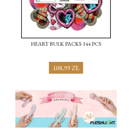
S
HEART BULK PACKS 144 PCS
SU
108,99 ZŁ