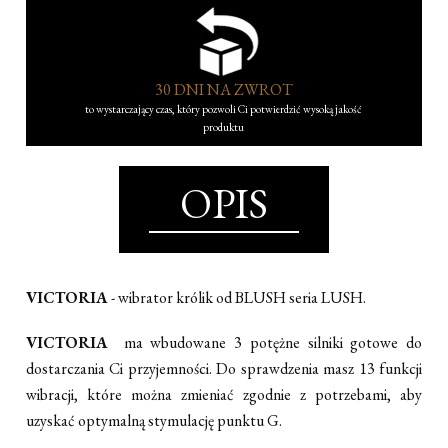
30 DNI NA ZWROT
to wystarczający czas, który pozwoli Ci potwierdzić wysoką jakość
produktu
OPIS
VICTORIA
- wibrator królik od BLUSH seria LUSH.
VICTORIA
ma wbudowane 3 potężne silniki gotowe do
dostarczania Ci przyjemności. Do sprawdzenia masz 13 funkcji
wibracji, które można zmieniać zgodnie z potrzebami, aby
uzyskać optymalną stymulację punktu G.