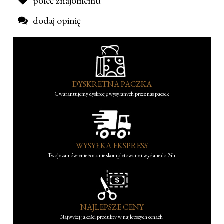
poleć znajomemu
dodaj opinię
DYSKRETNA PACZKA
Gwarantujemy dyskrecję wysyłanych przez nas paczek
WYSYŁKA EKSPRESS
Twoje zamówienie zostanie skompletowane i wysłane do 24h
NAJLEPSZE CENY
Najwyżej jakości produkty w najlepszych cenach