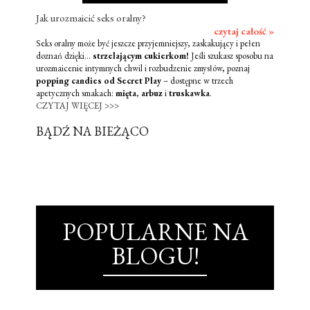
Jak urozmaicić seks oralny?
czytaj całość »
Seks oralny może być jeszcze przyjemniejszy, zaskakujący i pełen
doznań dzięki...
strzelającym cukierkom!
Jeśli szukasz sposobu na
urozmaicenie intymnych chwil i rozbudzenie zmysłów, poznaj
popping candies od Secret Play
– dostępne w trzech
apetycznych smakach:
mięta
,
arbuz
i
truskawka
.
CZYTAJ WIĘCEJ >>>
BĄDŹ NA BIEŻĄCO
POPULARNE NA
BLOGU!