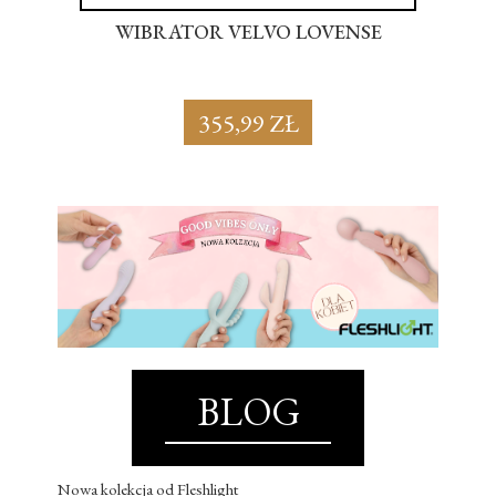
OR
WIBRATOR VELVO LOVENSE
P
355,99 ZŁ
BLOG
Nowa kolekcja od Fleshlight