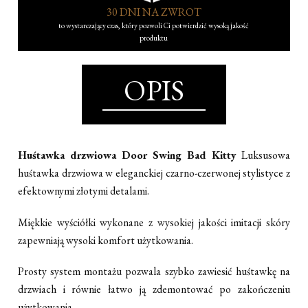
30 DNI NA ZWROT
to wystarczający czas, który pozwoli Ci potwierdzić wysoką jakość
produktu
OPIS
Huśtawka drzwiowa Door Swing Bad Kitty
Luksusowa
huśtawka drzwiowa w eleganckiej czarno-czerwonej stylistyce z
efektownymi złotymi detalami.
Miękkie wyściółki wykonane z wysokiej jakości imitacji skóry
zapewniają wysoki komfort użytkowania.
Prosty system montażu pozwala szybko zawiesić huśtawkę na
drzwiach i równie łatwo ją zdemontować po zakończeniu
użytkowania.