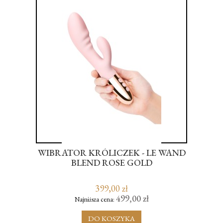
WIBRATOR KRÓLICZEK - LE WAND
OON
BLEND ROSE GOLD
K
399,00 zł
499,00 zł
Najniższa cena:
DO KOSZYKA