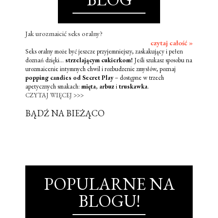
Jak urozmaicić seks oralny?
czytaj całość »
Seks oralny może być jeszcze przyjemniejszy, zaskakujący i pełen
doznań dzięki...
strzelającym cukierkom!
Jeśli szukasz sposobu na
urozmaicenie intymnych chwil i rozbudzenie zmysłów, poznaj
popping candies od Secret Play
– dostępne w trzech
apetycznych smakach:
mięta
,
arbuz
i
truskawka
.
CZYTAJ WIĘCEJ >>>
BĄDŹ NA BIEŻĄCO
POPULARNE NA
BLOGU!