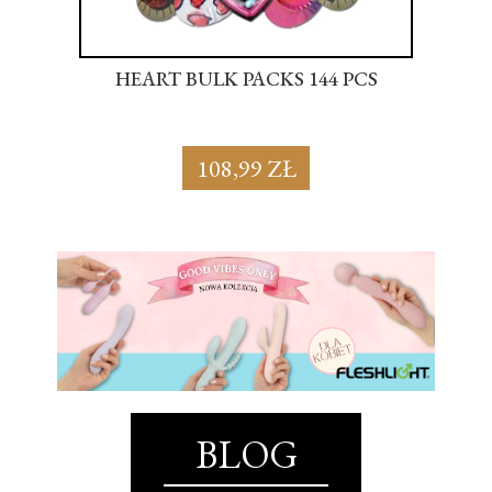
S
HEART BULK PACKS 144 PCS
SU
108,99 ZŁ
BLOG